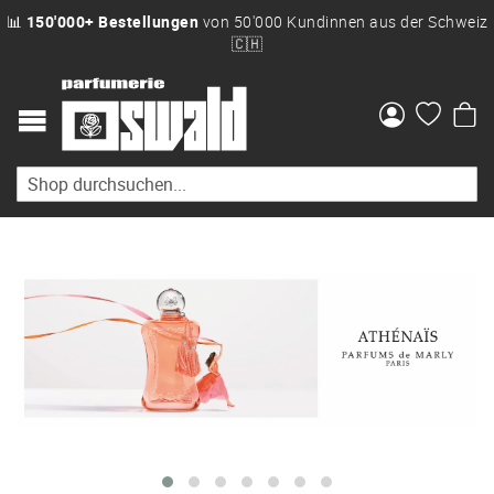
📊
150'000+ Bestellungen
von 50'000 Kundinnen aus der Schweiz
🇨🇭
Me