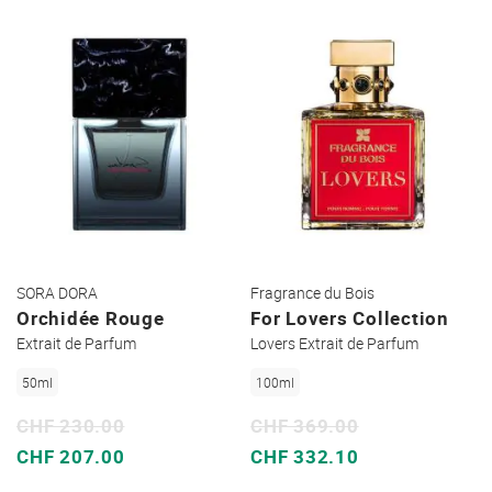
SORA DORA
Fragrance du Bois
Orchidée Rouge
For Lovers Collection
Extrait de Parfum
Lovers Extrait de Parfum
50ml
100ml
CHF 230.00
CHF 369.00
Sonderpreis
Sonderpreis
CHF 207.00
CHF 332.10