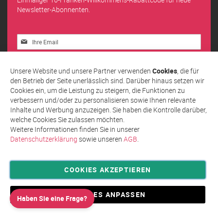
Newsletter-Abonnenten.
Melden
Sie
sich
Abonnieren
für
Unsere Website und unsere Partner verwenden
Cookies
, die für
unseren
den Betrieb der Seite unerlässlich sind. Darüber hinaus setzen wir
Newsletter
Cookies ein, um die Leistung zu steigern, die Funktionen zu
an:
verbessern und/oder zu personalisieren sowie Ihnen relevante
Inhalte und Werbung anzuzeigen. Sie haben die Kontrolle darüber,
welche Cookies Sie zulassen möchten.
Weitere Informationen finden Sie in unserer
Datenschutzerklärung
sowie unseren
AGB
.
COOKIES AKZEPTIEREN
Privatsphäre und Datenschutz
Allgemeine Geschäftsbedingungen AGB
COOKIES ANPASSEN
Haben Sie eine Frage?
Impressum