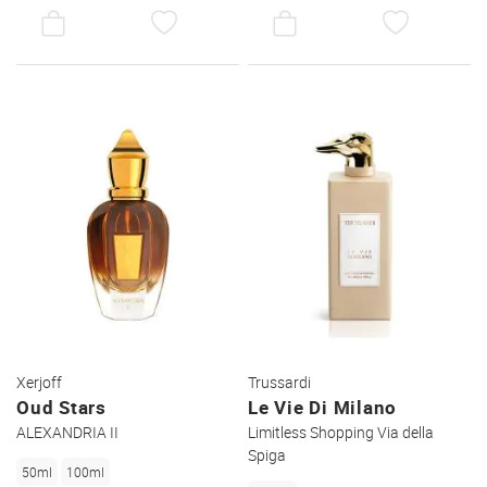
AUF
AUF
DEN
DEN
WUNSCHZETTEL
WUNSC
Xerjoff
Trussardi
Oud Stars
Le Vie Di Milano
ALEXANDRIA II
Limitless Shopping Via della
Spiga
50ml
100ml