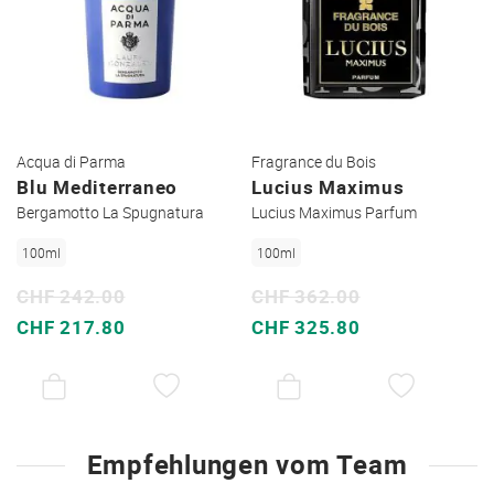
Acqua di Parma
Fragrance du Bois
Blu Mediterraneo
Lucius Maximus
Bergamotto La Spugnatura
Lucius Maximus Parfum
100ml
100ml
CHF 242.00
CHF 362.00
Sonderpreis
Sonderpreis
CHF 217.80
CHF 325.80
AUF
AUF
DEN
DEN
WUNSCHZETTEL
WUNSC
Empfehlungen vom Team