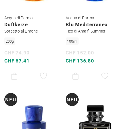
Acqua di Parma
Acqua di Parma
Duftkerze
Blu Mediterraneo
Sorbetto al Limone
Fico di Amalfi Summer
200g
100ml
CHF 74.90
CHF 152.00
Sonderpreis
Sonderpreis
CHF 67.41
CHF 136.80
AUF
AUF
DEN
DEN
WUNSCHZETTEL
WUNSC
NEU
NEU