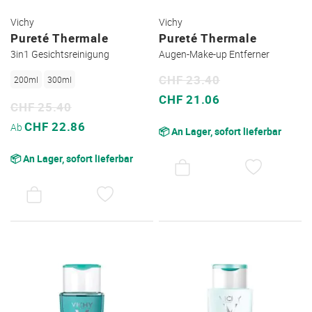
Vichy
Vichy
Pureté Thermale
Pureté Thermale
3in1 Gesichtsreinigung
Augen-Make-up Entferner
CHF 23.40
200ml
300ml
Sonderpreis
CHF 21.06
CHF 25.40
Sonderpreis
CHF 22.86
Ab
📦 An Lager, sofort lieferbar
📦 An Lager, sofort lieferbar
AUF
DEN
WUNSC
AUF
DEN
WUNSCHZETTEL