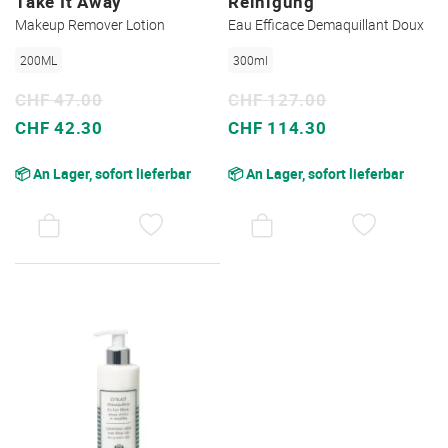
Take It Away
Reinigung
Makeup Remover Lotion
Eau Efficace Demaquillant Doux
200ML
300ml
CHF 47.00
CHF 127.00
Sonderpreis
Sonderpreis
CHF 42.30
CHF 114.30
📦 An Lager, sofort lieferbar
📦 An Lager, sofort lieferbar
AUF
AUF
DEN
DEN
WUNSCHZETTEL
WUNSC