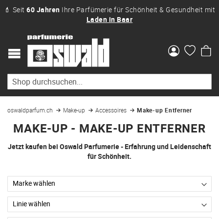
💄 Seit
60 Jahren
Ihre Parfümerie für Schönheit & Gesundheit mit
Laden in Baar
Me
oswaldparfum.ch
Make-up
Accessoires
Make-up Entferner
MAKE-UP - MAKE-UP ENTFERNER
Jetzt kaufen bei Oswald Parfumerie - Erfahrung und Leidenschaft
für Schönheit.