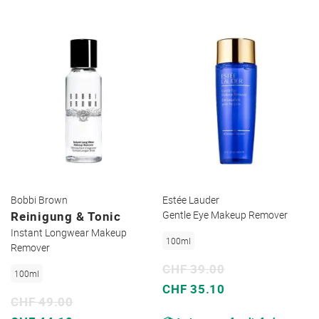
Bobbi Brown
Estée Lauder
Reinigung & Tonic
Gentle Eye Makeup Remover
Instant Longwear Makeup
100ml
Remover
CHF 39.00
100ml
Sonderpreis
CHF 35.10
CHF 49.00
Sonderpreis