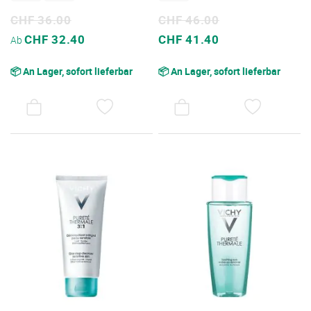
CHF 36.00
CHF 46.00
Sonderpreis
Sonderpreis
CHF 32.40
CHF 41.40
Ab
📦 An Lager, sofort lieferbar
📦 An Lager, sofort lieferbar
AUF
AUF
DEN
DEN
WUNSCHZETTEL
WUNSC