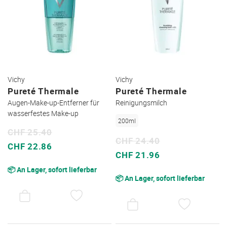
Vichy
Vichy
Pureté Thermale
Pureté Thermale
Augen-Make-up-Entferner für
Reinigungsmilch
wasserfestes Make-up
200ml
CHF 25.40
CHF 24.40
Sonderpreis
CHF 22.86
Sonderpreis
CHF 21.96
📦 An Lager, sofort lieferbar
📦 An Lager, sofort lieferbar
AUF
AUF
DEN
DEN
WUNSCHZETTEL
WUNSC