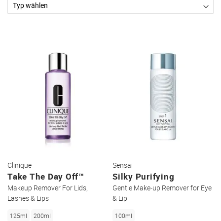
Clinique
Sensai
Take The Day Off™
Silky Purifying
Makeup Remover For Lids,
Gentle Make-up Remover for Eye
Lashes & Lips
& Lip
125ml
200ml
100ml