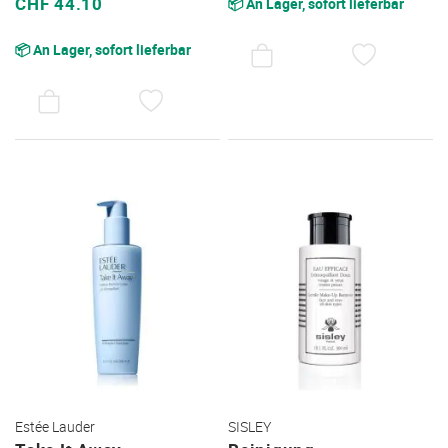
CHF 44.10
📦 An Lager, sofort lieferbar
AUF
📦 An Lager, sofort lieferbar
DEN
WUNSC
AUF
DEN
WUNSCHZETTEL
Estée Lauder
SISLEY