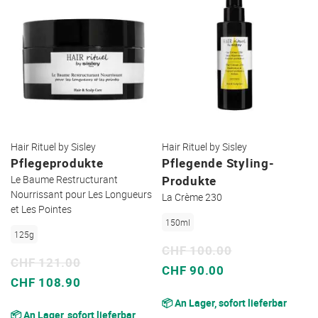
Hair Rituel by Sisley
Hair Rituel by Sisley
Pflegeprodukte
Pflegende Styling-
Le Baume Restructurant
Produkte
Nourrissant pour Les Longueurs
La Crème 230
et Les Pointes
150ml
125g
CHF 100.00
CHF 121.00
Sonderpreis
CHF 90.00
Sonderpreis
CHF 108.90
📦 An Lager, sofort lieferbar
📦 An Lager, sofort lieferbar