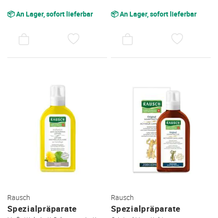
📦 An Lager, sofort lieferbar
📦 An Lager, sofort lieferbar
AUF
AUF
DEN
DEN
WUNSCHZETTEL
WUNSC
Rausch
Rausch
Spezialpräparate
Spezialpräparate