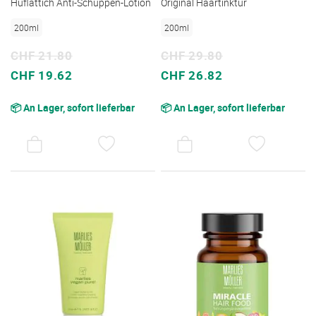
Huflattich Anti-Schuppen-Lotion
Original Haartinktur
200ml
200ml
CHF 21.80
CHF 29.80
Sonderpreis
Sonderpreis
CHF 19.62
CHF 26.82
📦 An Lager, sofort lieferbar
📦 An Lager, sofort lieferbar
AUF
AUF
DEN
DEN
WUNSCHZETTEL
WUNSC