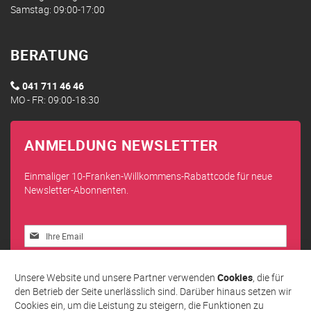
Samstag: 09:00-17:00
BERATUNG
041 711 46 46
MO - FR: 09:00-18:30
ANMELDUNG NEWSLETTER
Einmaliger 10-Franken-Willkommens-Rabattcode für neue
Newsletter-Abonnenten.
Melden
Sie
sich
Abonnieren
für
Unsere Website und unsere Partner verwenden
Cookies
, die für
unseren
den Betrieb der Seite unerlässlich sind. Darüber hinaus setzen wir
Newsletter
Cookies ein, um die Leistung zu steigern, die Funktionen zu