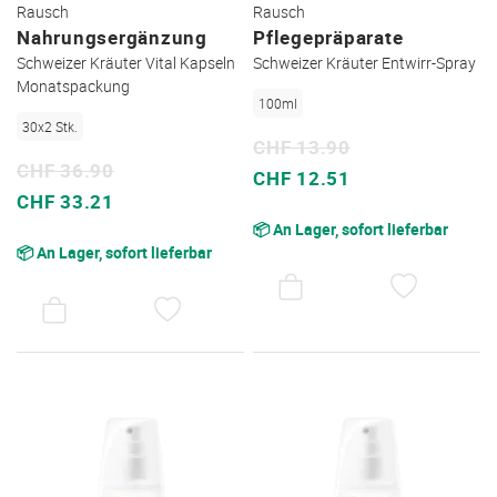
Rausch
Rausch
Nahrungsergänzung
Pflegepräparate
Schweizer Kräuter Vital Kapseln
Schweizer Kräuter Entwirr-Spray
Monatspackung
100ml
30x2 Stk.
CHF 13.90
CHF 36.90
Sonderpreis
CHF 12.51
Sonderpreis
CHF 33.21
📦 An Lager, sofort lieferbar
📦 An Lager, sofort lieferbar
AUF
DEN
AUF
WUNSC
DEN
WUNSCHZETTEL