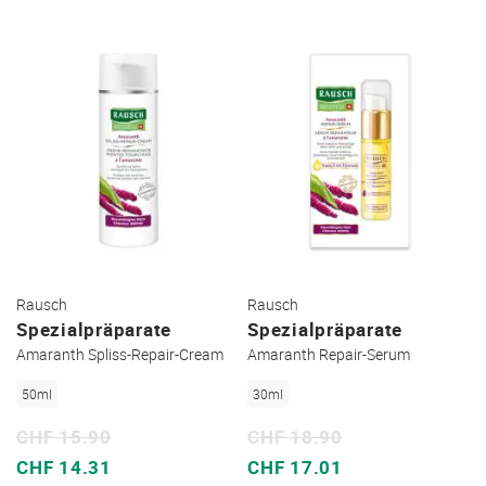
Rausch
Rausch
Spezialpräparate
Spezialpräparate
Amaranth Spliss-Repair-Cream
Amaranth Repair-Serum
50ml
30ml
CHF 15.90
CHF 18.90
Sonderpreis
Sonderpreis
CHF 14.31
CHF 17.01