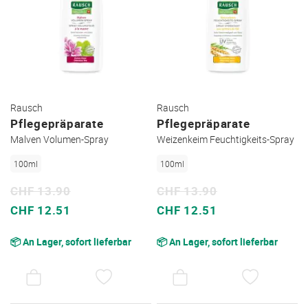
Rausch
Rausch
Pflegepräparate
Pflegepräparate
Malven Volumen-Spray
Weizenkeim Feuchtigkeits-Spray
100ml
100ml
CHF 13.90
CHF 13.90
Sonderpreis
Sonderpreis
CHF 12.51
CHF 12.51
📦 An Lager, sofort lieferbar
📦 An Lager, sofort lieferbar
AUF
AUF
DEN
DEN
WUNSCHZETTEL
WUNSC