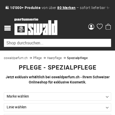
🛍
10'000+ Produkte
von über
80 Marken
– sofort lieferbar ✨
Me
oswaldparfum.ch
Pflege
Haarpflege
Spezialpflege
PFLEGE - SPEZIALPFLEGE
Jetzt exklusiv erhältlich bei oswaldparfum.ch - Ihrem Schweizer
Onlineshop für exklusive Kosmetik.