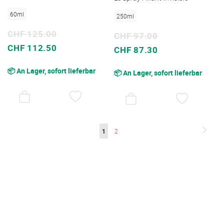
60ml
250ml
CHF 125.00
CHF 97.00
Sonderpreis
CHF 112.50
Sonderpreis
CHF 87.30
📦 An Lager, sofort lieferbar
📦 An Lager, sofort lieferbar
AUF
AUF
DEN
DEN
WUNSCHZETTEL
WUNSC
Seite
Seite
Weite
Sie
Seite
1
2
lesen
gerade
die
Seite