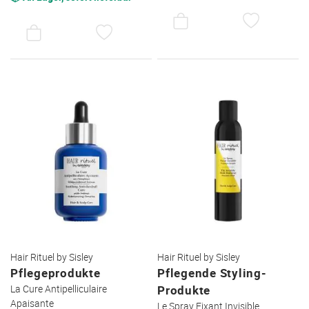
AUF
AUF
DEN
DEN
WUNSC
WUNSCHZETTEL
Hair Rituel by Sisley
Hair Rituel by Sisley
Pflegeprodukte
Pflegende Styling-
La Cure Antipelliculaire
Produkte
Apaisante
Le Spray Fixant Invisible