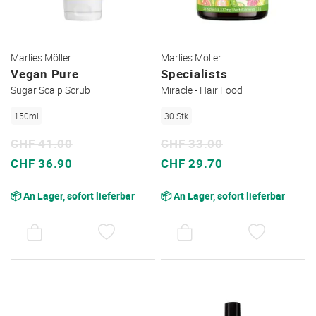
Marlies Möller
Marlies Möller
Vegan Pure
Specialists
Sugar Scalp Scrub
Miracle - Hair Food
150ml
30 Stk
CHF 41.00
CHF 33.00
Sonderpreis
Sonderpreis
CHF 36.90
CHF 29.70
📦 An Lager, sofort lieferbar
📦 An Lager, sofort lieferbar
AUF
AUF
DEN
DEN
WUNSCHZETTEL
WUNSC