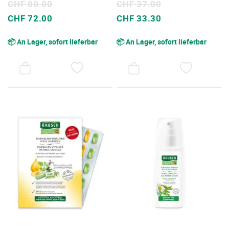
CHF 80.00
CHF 37.00
Sonderpreis
Sonderpreis
CHF 72.00
CHF 33.30
📦 An Lager, sofort lieferbar
📦 An Lager, sofort lieferbar
AUF
AUF
DEN
DEN
WUNSCHZETTEL
WUNSC