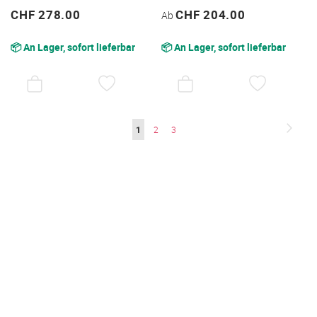
CHF 278.00
CHF 204.00
Ab
📦 An Lager, sofort lieferbar
📦 An Lager, sofort lieferbar
AUF
AUF
DEN
DEN
WUNSCHZETTEL
WUNSC
Seite
Seite
Weite
Sie
Seite
Seite
1
2
3
lesen
gerade
die
Seite