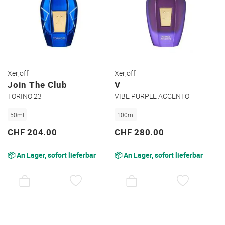
Xerjoff
Xerjoff
Join The Club
V
TORINO 23
VIBE PURPLE ACCENTO
50ml
100ml
CHF 204.00
CHF 280.00
📦 An Lager, sofort lieferbar
📦 An Lager, sofort lieferbar
AUF
AUF
DEN
DEN
WUNSCHZETTEL
WUNSC