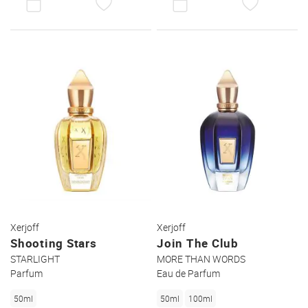
DEN
DEN
WUNSCHZETTEL
WUNSC
Xerjoff
Xerjoff
Shooting Stars
Join The Club
STARLIGHT
MORE THAN WORDS
Parfum
Eau de Parfum
50ml
50ml
100ml