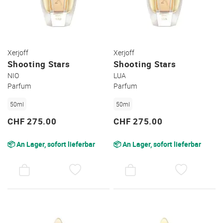
Xerjoff
Xerjoff
Shooting Stars
Shooting Stars
NIO
LUA
Parfum
Parfum
50ml
50ml
CHF 275.00
CHF 275.00
📦 An Lager, sofort lieferbar
📦 An Lager, sofort lieferbar
AUF
AUF
DEN
DEN
WUNSCHZETTEL
WUNSC