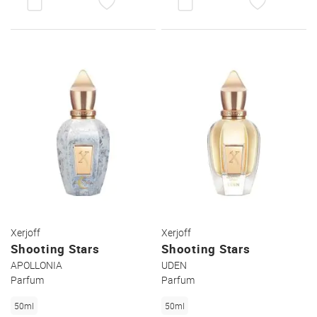
DEN
DEN
WUNSCHZETTEL
WUNSC
Xerjoff
Xerjoff
Shooting Stars
Shooting Stars
APOLLONIA
UDEN
Parfum
Parfum
50ml
50ml