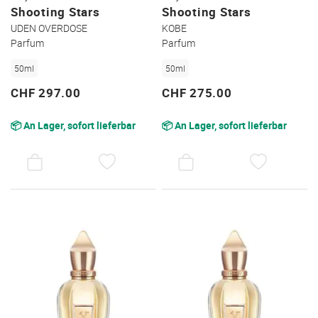
Shooting Stars
Shooting Stars
UDEN OVERDOSE
KOBE
Parfum
Parfum
50ml
50ml
CHF 297.00
CHF 275.00
📦 An Lager, sofort lieferbar
📦 An Lager, sofort lieferbar
AUF
AUF
DEN
DEN
WUNSCHZETTEL
WUNSC