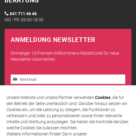
041 711 46 46
MO - FR: 09:00-18:30
ANMELDUNG NEWSLETTER
Einmaliger 10-Franken-Willkommens-Rabattcode für neue
Newsletter-Abonnenten.
Melden
Sie
sich
Abonnieren
für
Unsere Website und unsere Partner verwenden
Cookies
, die für
unseren
den Betrieb der Seite unerlässlich sind. Darüber hinaus setzen wir
Newsletter
Cookies ein, um die Leistung zu steigern, die Funktionen zu
an:
verbessern und/oder zu personalisieren sowie Ihnen relevante
Inhalte und Werbung anzuzeigen. Sie haben die Kontrolle darüber,
welche Cookies Sie zulassen möchten.
Weitere Informationen finden Sie in unserer