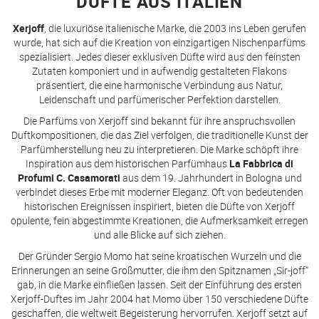
DÜFTE AUS ITALIEN
Xerjoff
, die luxuriöse italienische Marke, die 2003 ins Leben gerufen
wurde, hat sich auf die Kreation von einzigartigen Nischenparfüms
spezialisiert. Jedes dieser exklusiven Düfte wird aus den feinsten
Zutaten komponiert und in aufwendig gestalteten Flakons
präsentiert, die eine harmonische Verbindung aus Natur,
Leidenschaft und parfümerischer Perfektion darstellen.
Die Parfüms von Xerjoff sind bekannt für ihre anspruchsvollen
Duftkompositionen, die das Ziel verfolgen, die traditionelle Kunst der
Parfümherstellung neu zu interpretieren. Die Marke schöpft ihre
Inspiration aus dem historischen Parfümhaus
La Fabbrica di
Profumi C. Casamorati
aus dem 19. Jahrhundert in Bologna und
verbindet dieses Erbe mit moderner Eleganz. Oft von bedeutenden
historischen Ereignissen inspiriert, bieten die Düfte von Xerjoff
opulente, fein abgestimmte Kreationen, die Aufmerksamkeit erregen
und alle Blicke auf sich ziehen.
Der Gründer Sergio Momo hat seine kroatischen Wurzeln und die
Erinnerungen an seine Großmutter, die ihm den Spitznamen „Sir-joff“
gab, in die Marke einfließen lassen. Seit der Einführung des ersten
Xerjoff-Duftes im Jahr 2004 hat Momo über 150 verschiedene Düfte
geschaffen, die weltweit Begeisterung hervorrufen. Xerjoff setzt auf