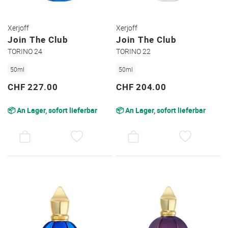
Xerjoff
Xerjoff
Join The Club
Join The Club
TORINO 24
TORINO 22
50ml
50ml
CHF 227.00
CHF 204.00
📦 An Lager, sofort lieferbar
📦 An Lager, sofort lieferbar
AUF
AUF
DEN
DEN
WUNSCHZETTEL
WUNSC