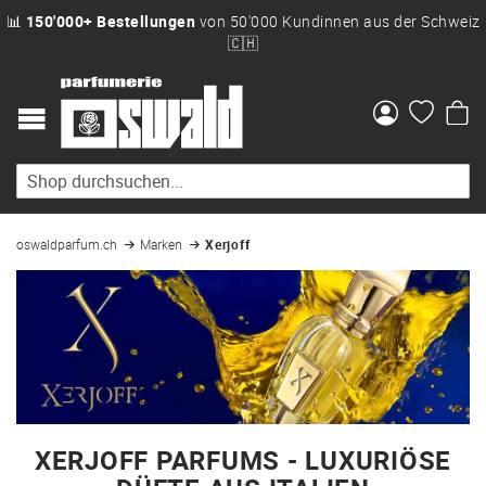
📊
150'000+ Bestellungen
von 50'000 Kundinnen aus der Schweiz
🇨🇭
Me
oswaldparfum.ch
Marken
Xerjoff
XERJOFF PARFUMS - LUXURIÖSE