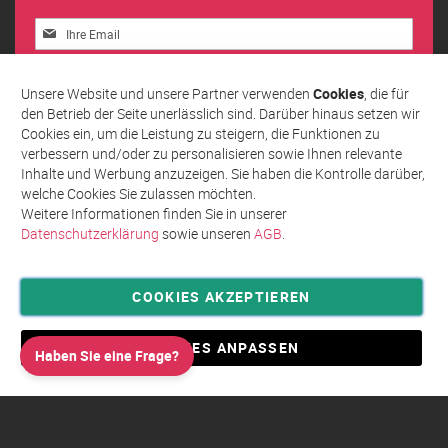
Melden
Sie
sich
Abonnieren
für
Unsere Website und unsere Partner verwenden
Cookies
, die für
unseren
den Betrieb der Seite unerlässlich sind. Darüber hinaus setzen wir
Newsletter
Cookies ein, um die Leistung zu steigern, die Funktionen zu
an:
verbessern und/oder zu personalisieren sowie Ihnen relevante
Inhalte und Werbung anzuzeigen. Sie haben die Kontrolle darüber,
welche Cookies Sie zulassen möchten.
Weitere Informationen finden Sie in unserer
Datenschutzerklärung
sowie unseren
AGB
.
COOKIES AKZEPTIEREN
Privatsphäre und Datenschutz
Allgemeine Geschäftsbedingungen AGB
COOKIES ANPASSEN
Haben Sie eine Frage?
Impressum