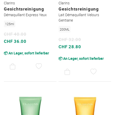
Clarins
Clarins
Gesichtsreinigung
Gesichtsreinigung
Démaquillant Express Yeux
Lait Démaquillant Velours
Gentiane
125ml
200ML
CHF 40.00
CHF 32.00
Sonderpreis
CHF 36.00
Sonderpreis
CHF 28.80
📦 An Lager, sofort lieferbar
📦 An Lager, sofort lieferbar
AUF
DEN
AUF
WUNSCHZETTEL
DEN
WUNSC