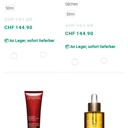
Sèches
50ml
50ml
CHF 161.00
CHF 161.00
Sonderpreis
CHF 144.90
Sonderpreis
CHF 144.90
📦 An Lager, sofort lieferbar
📦 An Lager, sofort lieferbar
AUF
DEN
AUF
WUNSCHZETTEL
DEN
WUNSC