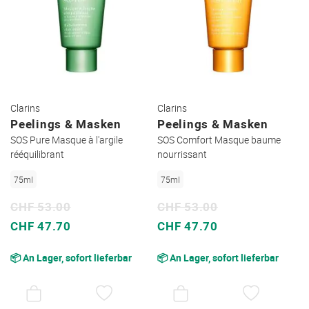
Clarins
Clarins
Peelings & Masken
Peelings & Masken
SOS Pure Masque à l'argile
SOS Comfort Masque baume
rééquilibrant
nourrissant
75ml
75ml
CHF 53.00
CHF 53.00
Sonderpreis
Sonderpreis
CHF 47.70
CHF 47.70
📦 An Lager, sofort lieferbar
📦 An Lager, sofort lieferbar
AUF
AUF
DEN
DEN