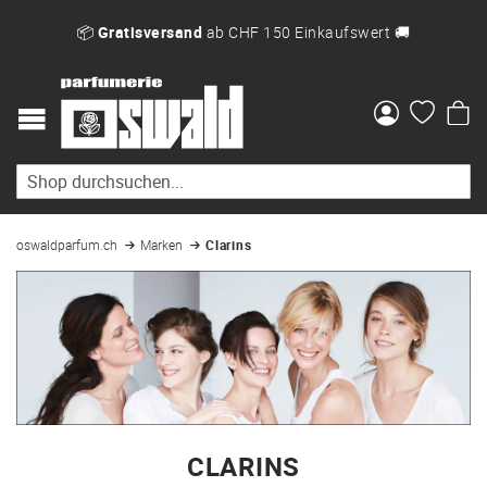
📦
Gratisversand
ab CHF 150 Einkaufswert 🚚
Me
oswaldparfum.ch
Marken
Clarins
CLARINS