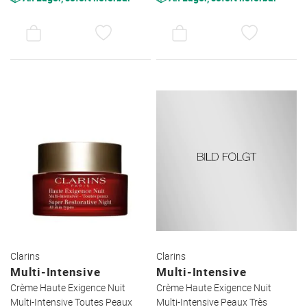
AUF
AUF
DEN
DEN
WUNSCHZETTEL
WUNSC
Clarins
Clarins
Multi-Intensive
Multi-Intensive
Crème Haute Exigence Nuit
Crème Haute Exigence Nuit
Multi-Intensive Toutes Peaux
Multi-Intensive Peaux Très