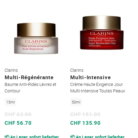
Clarins
Clarins
Multi-Régénérante
Multi-Intensive
Baume Anti-Rides Lèvres et
Crème Haute Exigence Jour
Contour
Multi-Intensive Toutes Peaux
15ml
50ml
CHF 63.00
CHF 151.00
Sonderpreis
Sonderpreis
CHF 56.70
CHF 135.90
📦 An Lager, sofort lieferbar
📦 An Lager, sofort lieferbar