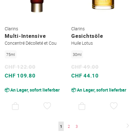
Clarins
Clarins
Multi-Intensive
Gesichtsöle
Concentré Décolleté et Cou
Huile Lotus
75ml
30ml
CHF 122.00
CHF 49.00
Sonderpreis
Sonderpreis
CHF 109.80
CHF 44.10
📦 An Lager, sofort lieferbar
📦 An Lager, sofort lieferbar
AUF
AUF
DEN
DEN
WUNSCHZETTEL
WUNSC
Seite
Seite
Weite
Sie
Seite
Seite
1
2
3
lesen