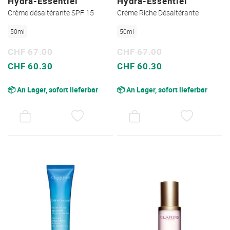
Hydra-Essentiel
Hydra-Essentiel
Crème désaltérante SPF 15
Crème Riche Désaltérante
50ml
50ml
CHF 67.00
CHF 67.00
Sonderpreis
Sonderpreis
CHF 60.30
CHF 60.30
📦 An Lager, sofort lieferbar
📦 An Lager, sofort lieferbar
AUF
AUF
DEN
DEN
WUNSCHZETTEL
WUNSC