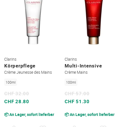
Clarins
Clarins
Körperpflege
Multi-Intensive
Crème Jeunesse des Mains
Crème Mains
100ml
100ml
CHF 32.00
CHF 57.00
Sonderpreis
Sonderpreis
CHF 28.80
CHF 51.30
📦 An Lager, sofort lieferbar
📦 An Lager, sofort lieferbar
AUF
AUF