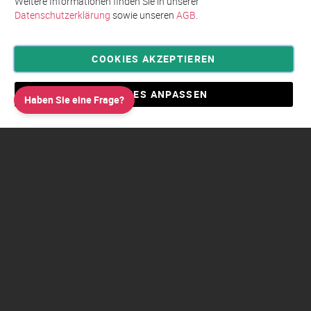
Weitere Informationen finden Sie in unserer
Datenschutzerklärung
sowie unseren
AGB
.
COOKIES AKZEPTIEREN
Privatsphäre und Datenschutz
Allgemeine Geschäftsbedingungen AGB
COOKIES ANPASSEN
Haben Sie eine Frage?
Impressum