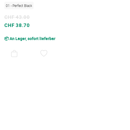
01 - Perfect Black
CHF 43.00
Sonderpreis
CHF 38.70
📦 An Lager, sofort lieferbar
AUF
DEN
WUNSCHZETTEL