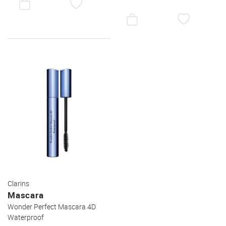
DEN
AUF
WUNSCHZETTEL
DEN
WUNSC
Clarins
Mascara
Wonder Perfect Mascara 4D
Waterproof