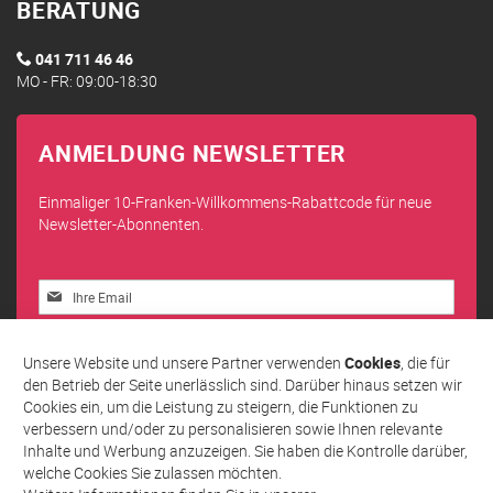
BERATUNG
041 711 46 46
MO - FR: 09:00-18:30
ANMELDUNG NEWSLETTER
Einmaliger 10-Franken-Willkommens-Rabattcode für neue
Newsletter-Abonnenten.
Melden
Sie
sich
Abonnieren
für
Unsere Website und unsere Partner verwenden
Cookies
, die für
unseren
den Betrieb der Seite unerlässlich sind. Darüber hinaus setzen wir
Newsletter
Cookies ein, um die Leistung zu steigern, die Funktionen zu
an:
verbessern und/oder zu personalisieren sowie Ihnen relevante
Inhalte und Werbung anzuzeigen. Sie haben die Kontrolle darüber,
welche Cookies Sie zulassen möchten.