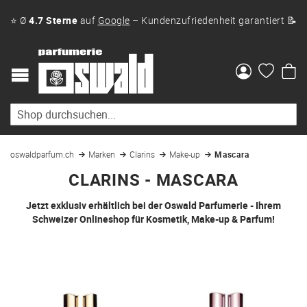
⭐ Ø
4.7 Sterne
auf
Google
– Kundenzufriedenheit garantiert 📝
Me
oswaldparfum.ch
Marken
Clarins
Make-up
Mascara
CLARINS - MASCARA
Jetzt exklusiv erhältlich bei der Oswald Parfumerie - Ihrem
Schweizer Onlineshop für Kosmetik, Make-up & Parfum!