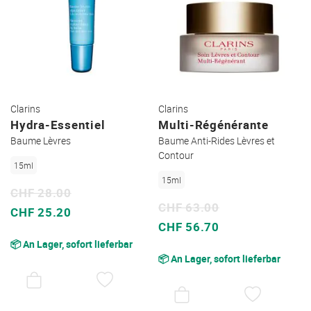
Clarins
Clarins
Hydra-Essentiel
Multi-Régénérante
Baume Lèvres
Baume Anti-Rides Lèvres et
Contour
15ml
15ml
CHF 28.00
CHF 63.00
Sonderpreis
CHF 25.20
Sonderpreis
CHF 56.70
📦 An Lager, sofort lieferbar
📦 An Lager, sofort lieferbar
AUF
DEN
AUF
WUNSCHZETTEL
DEN