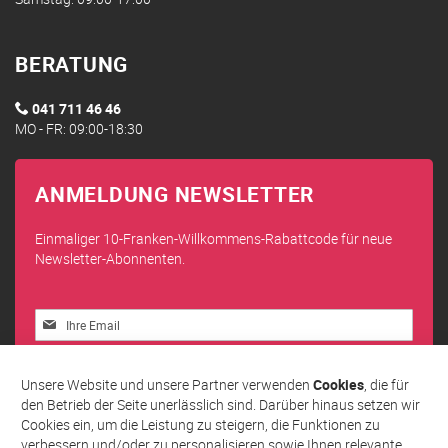
BERATUNG
041 711 46 46
MO - FR: 09:00-18:30
ANMELDUNG NEWSLETTER
Einmaliger 10-Franken-Willkommens-Rabattcode für neue
Newsletter-Abonnenten.
Melden
Sie
sich
Abonnieren
für
Unsere Website und unsere Partner verwenden
Cookies
, die für
unseren
den Betrieb der Seite unerlässlich sind. Darüber hinaus setzen wir
Newsletter
Cookies ein, um die Leistung zu steigern, die Funktionen zu
an:
verbessern und/oder zu personalisieren sowie Ihnen relevante