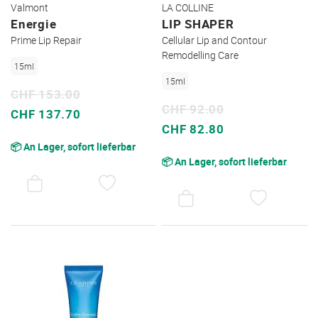
Valmont
LA COLLINE
Energie
LIP SHAPER
Prime Lip Repair
Cellular Lip and Contour
Remodelling Care
15ml
15ml
CHF 153.00
CHF 92.00
Sonderpreis
CHF 137.70
Sonderpreis
CHF 82.80
📦 An Lager, sofort lieferbar
📦 An Lager, sofort lieferbar
AUF
DEN
AUF
WUNSCHZETTEL
DEN
WUNSC