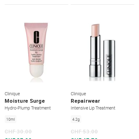
WUNSC
Clinique
Clinique
Moisture Surge
Repairwear
Hydro-Plump Treatment
Intensive Lip Treatment
10ml
4.2g
CHF 30.00
CHF 53.00
Sonderpreis
Sonderpreis