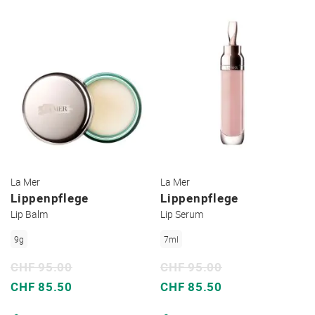
La Mer
La Mer
Lippenpflege
Lippenpflege
Lip Balm
Lip Serum
9g
7ml
CHF 95.00
CHF 95.00
Sonderpreis
Sonderpreis
CHF 85.50
CHF 85.50