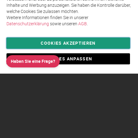
Inhalte und Werbung anzuzeigen. Sie haben die Kontrolle darüber,
welche Cookies Sie zulassen möchten.
Weitere Informationen finden Sie in unserer
Datenschutzerklärung
sowie unseren
AGB
.
COOKIES AKZEPTIEREN
Privatsphäre und Datenschutz
Allgemeine Geschäftsbedingungen AGB
COOKIES ANPASSEN
Haben Sie eine Frage?
Impressum