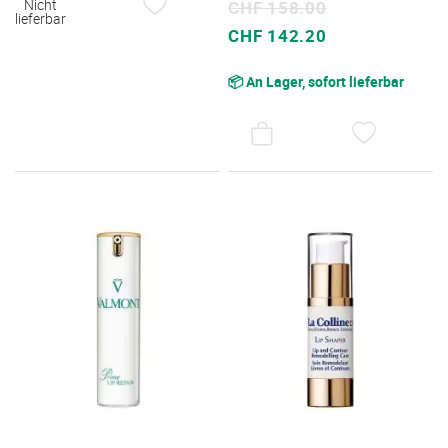
Nicht
CHF 158.00
DEN
lieferbar
Sonderpreis
CHF 142.20
WUNSCHZETTEL
📦 An Lager, sofort lieferbar
AUF
DEN
WUNSC