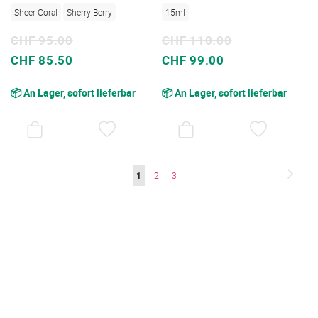
Sheer Coral
Sherry Berry
15ml
CHF 95.00
CHF 110.00
Sonderpreis
Sonderpreis
CHF 85.50
CHF 99.00
📦 An Lager, sofort lieferbar
📦 An Lager, sofort lieferbar
AUF
AUF
DEN
DEN
WUNSCHZETTEL
WUNSC
Seite
Seite
Weite
Sie
Seite
Seite
1
2
3
lesen
gerade
die
Seite