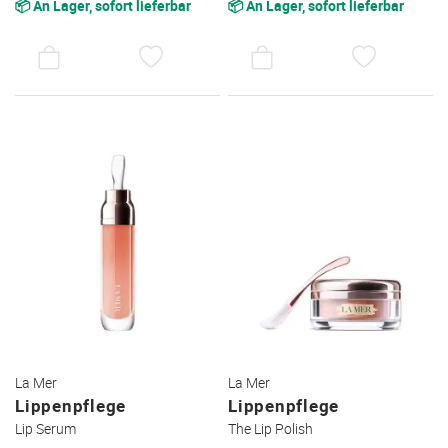
📦 An Lager, sofort lieferbar
📦 An Lager, sofort lieferbar
AUF
AUF
DEN
DEN
WUNSCHZETTEL
WUNSC
La Mer
La Mer
Lippenpflege
Lippenpflege
Lip Serum
The Lip Polish