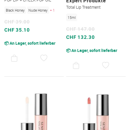
Expert Produkte
Total Lip Treatment
Black Honey
Nude Honey
+ 1
15ml
CHF 39.00
CHF 147.00
Sonderpreis
CHF 35.10
Sonderpreis
CHF 132.30
📦 An Lager, sofort lieferbar
📦 An Lager, sofort lieferbar
AUF
DEN
AUF
WUNSCHZETTEL
DEN
WUNSC