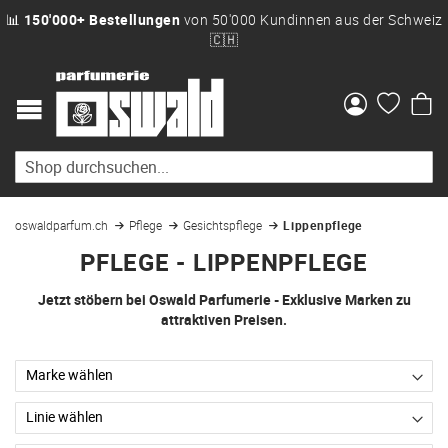
📊
150'000+ Bestellungen
von 50'000 Kundinnen aus der Schweiz
🇨🇭
Me
oswaldparfum.ch
Pflege
Gesichtspflege
Lippenpflege
PFLEGE - LIPPENPFLEGE
Jetzt stöbern bei Oswald Parfumerie - Exklusive Marken zu
attraktiven Preisen.