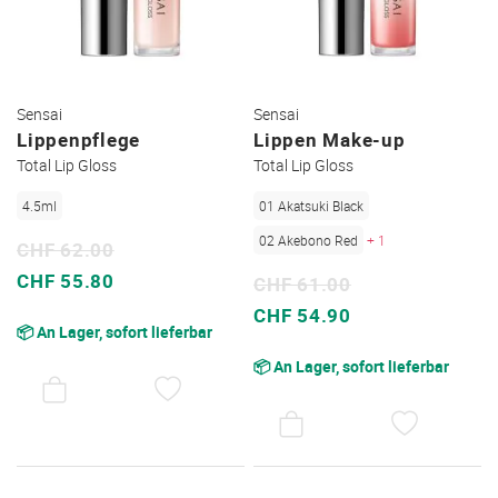
Sensai
Sensai
Lippenpflege
Lippen Make-up
Total Lip Gloss
Total Lip Gloss
4.5ml
01 Akatsuki Black
02 Akebono Red
+ 1
CHF 62.00
Sonderpreis
CHF 55.80
CHF 61.00
Sonderpreis
CHF 54.90
📦 An Lager, sofort lieferbar
📦 An Lager, sofort lieferbar
AUF
DEN
AUF
WUNSCHZETTEL
DEN
WUNSC