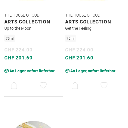
THE HOUSE OF OUD
THE HOUSE OF OUD
ARTS COLLECTION
ARTS COLLECTION
Up to the Moon
Get the Feeling
75ml
75ml
CHF 224.00
CHF 224.00
Sonderpreis
Sonderpreis
CHF 201.60
CHF 201.60
📦 An Lager, sofort lieferbar
📦 An Lager, sofort lieferbar
AUF
AUF
DEN
DEN
WUNSCHZETTEL
WUNSC