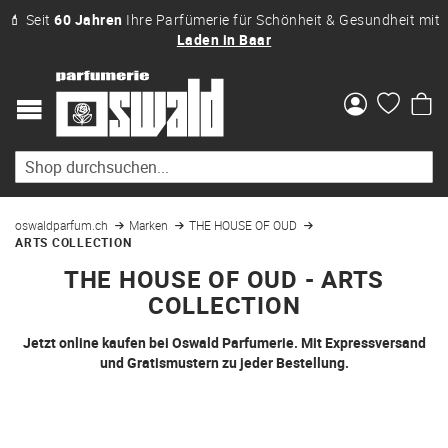
💄 Seit
60 Jahren
Ihre Parfümerie für Schönheit & Gesundheit mit
Laden in Baar
Me
oswaldparfum.ch
Marken
THE HOUSE OF OUD
ARTS COLLECTION
THE HOUSE OF OUD - ARTS
COLLECTION
Jetzt online kaufen bei Oswald Parfumerie. Mit Expressversand
und Gratismustern zu jeder Bestellung.