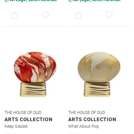
AUF
AUF
DEN
DEN
WUNSCHZETTEL
WUNSC
THE HOUSE OF OUD
THE HOUSE OF OUD
ARTS COLLECTION
ARTS COLLECTION
Keep Glazed
What About Pop