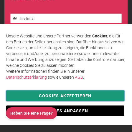
Melden
Sie
sich
Abonnieren
für
Unsere Website und unsere Partner verwenden
Cookies
, die für
unseren
den Betrieb der Seite unerlässlich sind. Darüber hinaus setzen wir
Newsletter
Cookies ein, um die Leistung zu steigern, die Funktionen zu
an:
verbessern und/oder zu personalisieren sowie Ihnen relevante
Inhalte und Werbung anzuzeigen. Sie haben die Kontrolle darüber,
welche Cookies Sie zulassen möchten.
Weitere Informationen finden Sie in unserer
Datenschutzerklärung
sowie unseren
AGB
.
COOKIES AKZEPTIEREN
Privatsphäre und Datenschutz
Allgemeine Geschäftsbedingungen AGB
COOKIES ANPASSEN
Haben Sie eine Frage?
Impressum