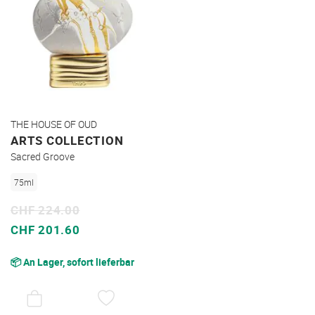
THE HOUSE OF OUD
ARTS COLLECTION
Sacred Groove
75ml
CHF 224.00
Sonderpreis
CHF 201.60
📦 An Lager, sofort lieferbar
AUF
DEN