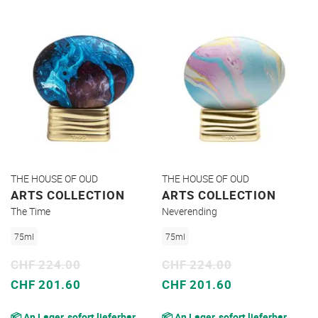
THE HOUSE OF OUD
THE HOUSE OF OUD
ARTS COLLECTION
ARTS COLLECTION
The Time
Neverending
75ml
75ml
CHF 224.00
CHF 224.00
Sonderpreis
Sonderpreis
CHF 201.60
CHF 201.60
📦 An Lager, sofort lieferbar
📦 An Lager, sofort lieferbar