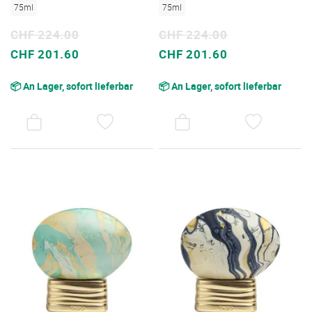
75ml
75ml
CHF 224.00
CHF 224.00
Sonderpreis
Sonderpreis
CHF 201.60
CHF 201.60
📦 An Lager, sofort lieferbar
📦 An Lager, sofort lieferbar
AUF
AUF
DEN
DEN
WUNSCHZETTEL
WUNSC