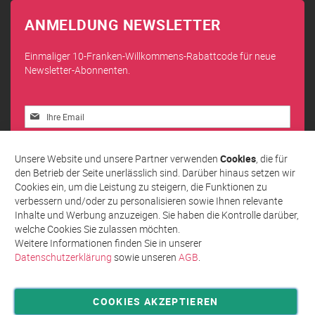
ANMELDUNG NEWSLETTER
Einmaliger 10-Franken-Willkommens-Rabattcode für neue
Newsletter-Abonnenten.
Melden
Sie
sich
Abonnieren
für
Unsere Website und unsere Partner verwenden
Cookies
, die für
unseren
den Betrieb der Seite unerlässlich sind. Darüber hinaus setzen wir
Newsletter
Cookies ein, um die Leistung zu steigern, die Funktionen zu
an:
verbessern und/oder zu personalisieren sowie Ihnen relevante
Inhalte und Werbung anzuzeigen. Sie haben die Kontrolle darüber,
welche Cookies Sie zulassen möchten.
Weitere Informationen finden Sie in unserer
Datenschutzerklärung
sowie unseren
AGB
.
COOKIES AKZEPTIEREN
Privatsphäre und Datenschutz