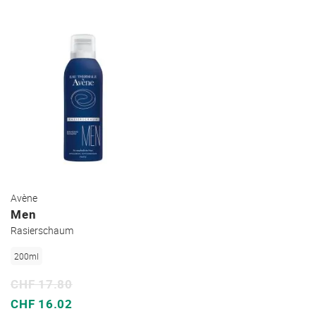
Avène
Men
Rasierschaum
200ml
CHF 17.80
Sonderpreis
CHF 16.02