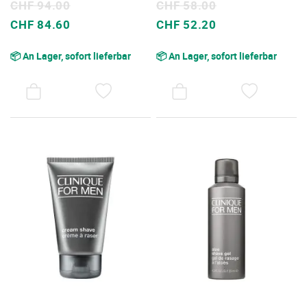
CHF 94.00
CHF 58.00
Sonderpreis
Sonderpreis
CHF 84.60
CHF 52.20
📦 An Lager, sofort lieferbar
📦 An Lager, sofort lieferbar
AUF
AUF
DEN
DEN
WUNSCHZETTEL
WUNSC