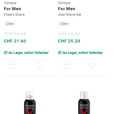
Clinique
Clinique
For Men
For Men
Cream Shave
Aloe Shave Gel
125ml
125ml
CHF 24.00
CHF 28.00
Sonderpreis
Sonderpreis
CHF 21.60
CHF 25.20
📦 An Lager, sofort lieferbar
📦 An Lager, sofort lieferbar
AUF
AUF
DEN
DEN
WUNSCHZETTEL
WUNSC