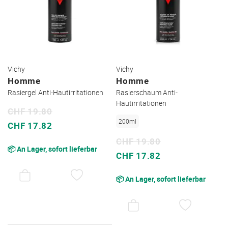
Vichy
Vichy
Homme
Homme
Rasiergel Anti-Hautirritationen
Rasierschaum Anti-
Hautirritationen
CHF 19.80
200ml
Sonderpreis
CHF 17.82
CHF 19.80
📦 An Lager, sofort lieferbar
Sonderpreis
CHF 17.82
AUF
📦 An Lager, sofort lieferbar
DEN
WUNSCHZETTEL
AUF
DEN
WUNSC