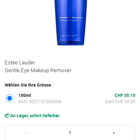
Zum
Estée Lauder
Anfang
Gentle Eye Makeup Remover
der
Bildgalerie
Wählen Sie Ihre Grösse:
springen
100ml
CHF 35.10
EAN: 0027131009306
statt CHF 39.00
📦 An Lager, sofort lieferbar
-
+