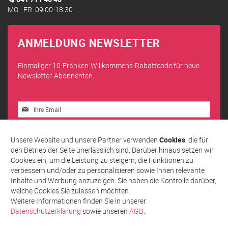
MO - FR: 09:00-18:30
ANMELDUNG NEWSLETTER
Einmaliger 10-Franken-Willkommens-Rabattcode für neue
Newsletter-Abonnenten.
Melden
Sie
sich
Abonnieren
für
Unsere Website und unsere Partner verwenden
Cookies
, die für
unseren
den Betrieb der Seite unerlässlich sind. Darüber hinaus setzen wir
Newsletter
Cookies ein, um die Leistung zu steigern, die Funktionen zu
an:
verbessern und/oder zu personalisieren sowie Ihnen relevante
Inhalte und Werbung anzuzeigen. Sie haben die Kontrolle darüber,
welche Cookies Sie zulassen möchten.
Weitere Informationen finden Sie in unserer
Datenschutzerklärung
sowie unseren
AGB
.