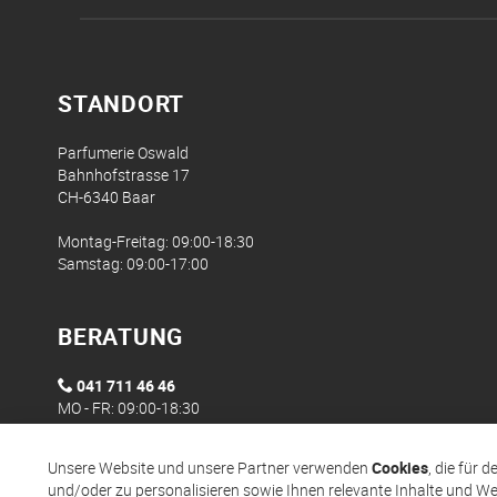
STANDORT
Parfumerie Oswald
Bahnhofstrasse 17
CH-6340 Baar
Montag-Freitag: 09:00-18:30
Samstag: 09:00-17:00
BERATUNG
041 711 46 46
MO - FR: 09:00-18:30
Unsere Website und unsere Partner verwenden
Cookies
, die für 
und/oder zu personalisieren sowie Ihnen relevante Inhalte und We