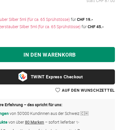
statt CHF 87.00
ber Silber 5ml (für ca. 65 Sprühstösse)
für
CHF 19.-
erstäuber Silber 5ml (für ca. 65 Sprühstösse)
für
CHF 45.-
IN DEN WARENKORB
Express Checkout
AUF DEN WUNSCHZETTEL
re Erfahrung – das spricht für uns:
ungen
von 50'000 Kundinnen aus der Schweiz 🇨🇭
ukte
von über
80 Marken
– sofort lieferbar ✨