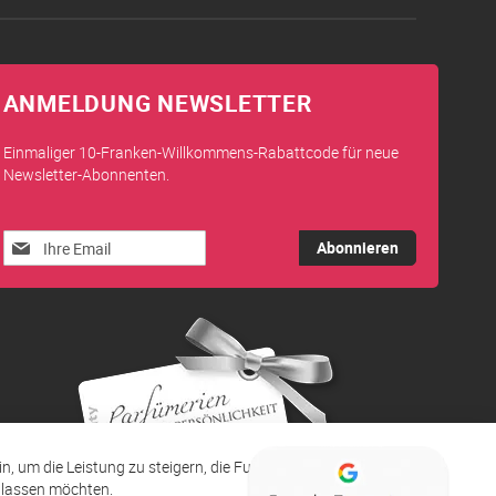
ANMELDUNG NEWSLETTER
Einmaliger 10-Franken-Willkommens-Rabattcode für neue
Newsletter-Abonnenten.
Melden
Abonnieren
Sie
sich
für
unseren
Newsletter
an:
ein, um die Leistung zu steigern, die Funktionen zu verbessern
zulassen möchten.