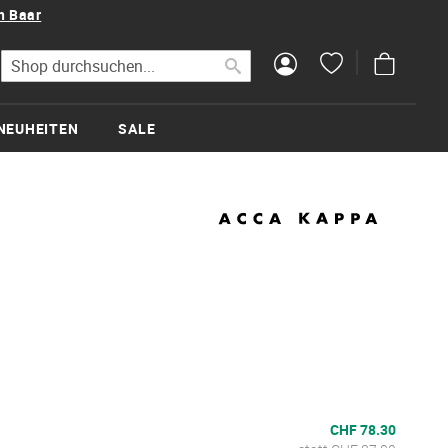
n Baar
Mein Wa
Suche
Suche
NEUHEITEN
SALE
CHF 78.30