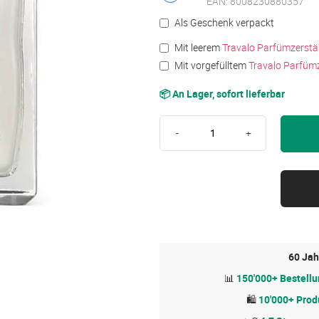
EAN: 8008230880357
Als Geschenk verpackt
Mit leerem
Travalo Parfümzerstäu
Mit vorgefülltem
Travalo Parfümz
📦 An Lager, sofort lieferbar
-
+
60 Jah
📊
150'000+ Bestell
🛍
10'000+ Prod