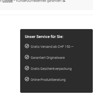
uf
Google
– Kundenzufriedenheit garantiert 📝
Unser Service für Sie:
Gratis Versand ab CHF 150.—
Garantiert Originalware
Gratis Geschenkverpackung
Online-Produktberatung