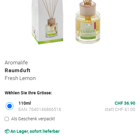
Zum
Aromalife
Anfang
Raumduft
der
Fresh Lemon
Bildgalerie
springen
Wählen Sie Ihre Grösse:
110ml
CHF 36.90
EAN: 7640146866516
statt CHF 41.00
Als Geschenk verpackt
📦 An Lager, sofort lieferbar