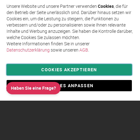
Abonnieren
für
Unsere Website und unsere Partner verwenden
Cookies
, die für
unseren
den Betrieb der Seite unerlässlich sind. Darüber hinaus setzen wir
Newsletter
Cookies ein, um die Leistung zu steigern, die Funktionen zu
an:
verbessern und/oder zu personalisieren sowie Ihnen relevante
Inhalte und Werbung anzuzeigen. Sie haben die Kontrolle darüber,
welche Cookies Sie zulassen möchten.
Weitere Informationen finden Sie in unserer
Datenschutzerklärung
sowie unseren
AGB
.
COOKIES AKZEPTIEREN
Privatsphäre und Datenschutz
Allgemeine Geschäftsbedingungen AGB
COOKIES ANPASSEN
Haben Sie eine Frage?
Impressum