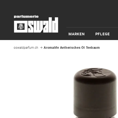
MARKEN
PFLEGE
oswaldparfum.ch
Aromalife Aetherisches Öl Teebaum
Zum
Ende
der
Bildgalerie
springen