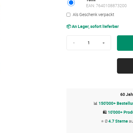
EAN: 7640108873200
Als Geschenk verpackt
📦 An Lager, sofort lieferbar
-
+
60 Jah
📊
150'000+ Bestell
🛍
10'000+ Prod
⭐ Ø
4.7 Sterne
a