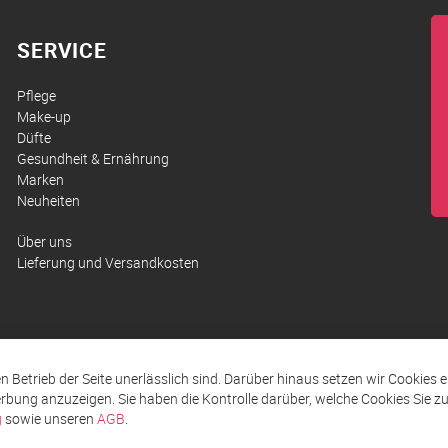
SERVICE
Pflege
Make-up
Düfte
Gesundheit & Ernährung
Marken
Neuheiten
Über uns
Lieferung und Versandkosten
den Betrieb der Seite unerlässlich sind. Darüber hinaus setzen wir Cookies 
rbung anzuzeigen. Sie haben die Kontrolle darüber, welche Cookies Sie 
g
sowie unseren
AGB
.