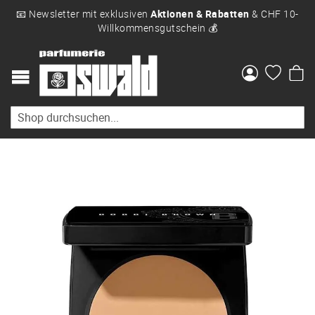
📧 Newsletter mit exklusiven
Aktionen & Rabatten
& CHF 10-
Willkommensgutschein 💰
Me
Zum
Ende
der
Bildgalerie
springen