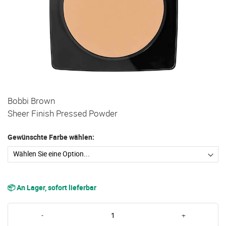
Zum
Bobbi Brown
Anfang
Sheer Finish Pressed Powder
der
Bildgalerie
Gewünschte Farbe wählen:
springen
📦 An Lager, sofort lieferbar
-
+