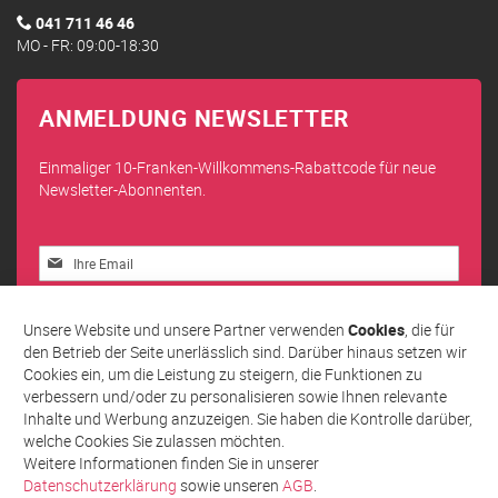
041 711 46 46
MO - FR: 09:00-18:30
ANMELDUNG NEWSLETTER
Einmaliger 10-Franken-Willkommens-Rabattcode für neue
Newsletter-Abonnenten.
Melden
Sie
sich
Abonnieren
für
Unsere Website und unsere Partner verwenden
Cookies
, die für
unseren
den Betrieb der Seite unerlässlich sind. Darüber hinaus setzen wir
Newsletter
Cookies ein, um die Leistung zu steigern, die Funktionen zu
an:
verbessern und/oder zu personalisieren sowie Ihnen relevante
Inhalte und Werbung anzuzeigen. Sie haben die Kontrolle darüber,
welche Cookies Sie zulassen möchten.
Weitere Informationen finden Sie in unserer
Datenschutzerklärung
sowie unseren
AGB
.