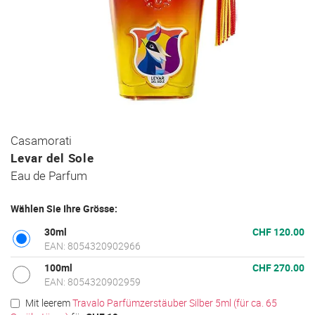
Zum
Casamorati
Anfang
Levar del Sole
der
Eau de Parfum
Bildgalerie
springen
Wählen Sie Ihre Grösse:
30ml
CHF 120.00
EAN: 8054320902966
100ml
CHF 270.00
EAN: 8054320902959
Mit leerem
Travalo Parfümzerstäuber Silber 5ml (für ca. 65