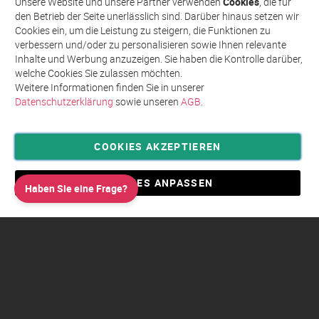
Unsere Website und unsere Partner verwenden
Cookies
, die für
unseren
den Betrieb der Seite unerlässlich sind. Darüber hinaus setzen wir
Newsletter
Cookies ein, um die Leistung zu steigern, die Funktionen zu
an:
verbessern und/oder zu personalisieren sowie Ihnen relevante
Inhalte und Werbung anzuzeigen. Sie haben die Kontrolle darüber,
welche Cookies Sie zulassen möchten.
Weitere Informationen finden Sie in unserer
Datenschutzerklärung
sowie unseren
AGB
.
COOKIES AKZEPTIEREN
Privatsphäre und Datenschutz
Allgemeine Geschäftsbedingungen AGB
COOKIES ANPASSEN
Haben Sie eine Frage?
Impressum