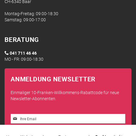
CH-6340 Baar
Montag-Freitag: 09:00-18:30
Samstag: 09:00-17:00
BERATUNG
041 711 46 46
MO - FR: 09:00-18:30
ANMELDUNG NEWSLETTER
Einmaliger 10-Franken-Willkommens-Rabattcode für neue
Newsletter-Abonnenten.
Melden
Sie
sich
Abonnieren
für