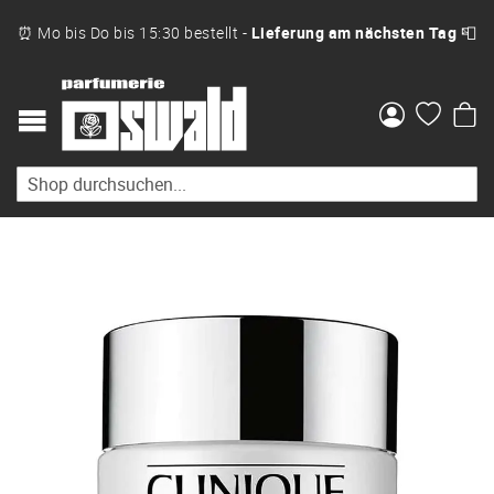
⏰ Mo bis Do bis 15:30 bestellt -
Lieferung am nächsten Tag
📮
Me
Zum
Ende
der
Bildgalerie
springen