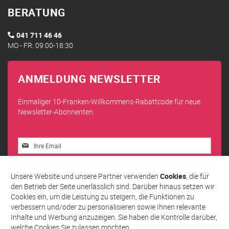
BERATUNG
041 711 46 46
MO - FR: 09:00-18:30
ANMELDUNG NEWSLETTER
Einmaliger 10-Franken-Willkommens-Rabattcode für neue
Newsletter-Abonnenten.
Melden
Sie
sich
Abonnieren
für
Unsere Website und unsere Partner verwenden
Cookies
, die für
unseren
den Betrieb der Seite unerlässlich sind. Darüber hinaus setzen wir
Newsletter
Cookies ein, um die Leistung zu steigern, die Funktionen zu
an:
verbessern und/oder zu personalisieren sowie Ihnen relevante
Inhalte und Werbung anzuzeigen. Sie haben die Kontrolle darüber,
welche Cookies Sie zulassen möchten.