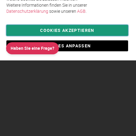
Weitere Informationen finden Sie in unserer
Datenschutzerklärung
sowie unseren
AGB
.
COOKIES AKZEPTIEREN
Privatsphäre und Datenschutz
Allgemeine Geschäftsbedingungen AGB
COOKIES ANPASSEN
Haben Sie eine Frage?
Impressum