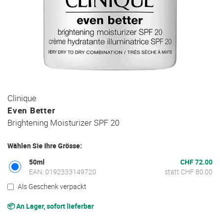
Zum
Clinique
Anfang
Even Better
der
Brightening Moisturizer SPF 20
Bildgalerie
springen
Wählen Sie Ihre Grösse:
50ml
CHF 72.00
EAN: 0192333149720
statt CHF 80.00
Als Geschenk verpackt
📦 An Lager, sofort lieferbar