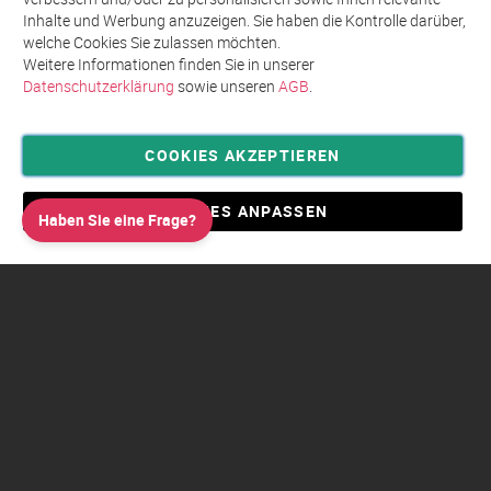
Inhalte und Werbung anzuzeigen. Sie haben die Kontrolle darüber,
welche Cookies Sie zulassen möchten.
Weitere Informationen finden Sie in unserer
Datenschutzerklärung
sowie unseren
AGB
.
COOKIES AKZEPTIEREN
Privatsphäre und Datenschutz
Allgemeine Geschäftsbedingungen AGB
COOKIES ANPASSEN
Haben Sie eine Frage?
Impressum