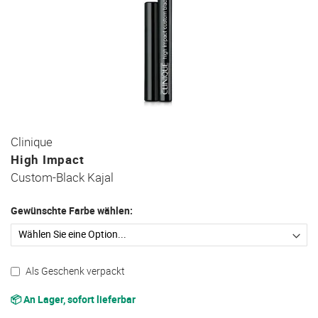
Zum
Clinique
Anfang
High Impact
der
Custom-Black Kajal
Bildgalerie
springen
Gewünschte Farbe wählen:
Als Geschenk verpackt
📦 An Lager, sofort lieferbar