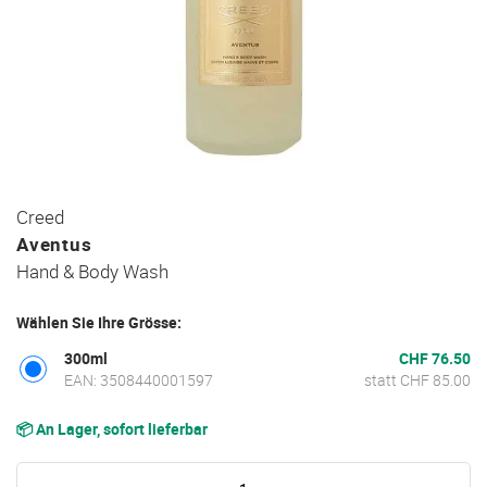
Zum
Creed
Anfang
Aventus
der
Hand & Body Wash
Bildgalerie
springen
Wählen Sie Ihre Grösse:
300ml
CHF 76.50
EAN: 3508440001597
statt CHF 85.00
📦 An Lager, sofort lieferbar