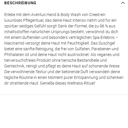
BESCHREIBUNG
Erlebe mit dem Aventus Hand & Body Wash von Creed ein
luxuriöses Pflegeritual, das deine Haut intensiv nährt und für ein
spürbar seidiges Gefühl sorgt! Dank der Formel, die zu 96 % aus
Inhaltsstoffen natürlichen Ursprungs besteht, verwöhnst du dich
mit einem duftenden und besonders verträglichen Spa-Erlebnis –
Niacinamid versorgt deine Haut mit Feuchtigkeit. Das Duschgel
bietet eine sanfte Reinigung, die frei von Sulfaten, Parabenen und
Phthalaten ist und deine Haut nicht austrocknet. Als veganes und
tierversuchsfreies Produkt ohne tierische Bestandteile und
Gentechnik, reinigt und pflegt es deine Haut auf schonende Weise.
Die verwöhnende Textur und der betörende Duft verwandeln deine
tägliche Routine in einen Moment purer Entspannung und schenken
dir strahlende Haut. Genieße dieses Wellness-Ritual!