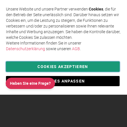
sich
Abonnieren
für
Unsere Website und unsere Partner verwenden
Cookies
, die für
unseren
den Betrieb der Seite unerlässlich sind. Darüber hinaus setzen wir
Newsletter
Cookies ein, um die Leistung zu steigern, die Funktionen zu
an:
verbessern und/oder zu personalisieren sowie Ihnen relevante
Inhalte und Werbung anzuzeigen. Sie haben die Kontrolle darüber,
welche Cookies Sie zulassen möchten.
Weitere Informationen finden Sie in unserer
Datenschutzerklärung
sowie unseren
AGB
.
COOKIES AKZEPTIEREN
Privatsphäre und Datenschutz
Allgemeine Geschäftsbedingungen AGB
COOKIES ANPASSEN
Haben Sie eine Frage?
Impressum