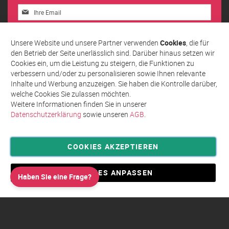
Melden
Sie
sich
Abonnieren
für
Unsere Website und unsere Partner verwenden
Cookies
, die für
unseren
den Betrieb der Seite unerlässlich sind. Darüber hinaus setzen wir
Newsletter
Cookies ein, um die Leistung zu steigern, die Funktionen zu
an:
verbessern und/oder zu personalisieren sowie Ihnen relevante
Inhalte und Werbung anzuzeigen. Sie haben die Kontrolle darüber,
welche Cookies Sie zulassen möchten.
Weitere Informationen finden Sie in unserer
Datenschutzerklärung
sowie unseren
AGB
.
COOKIES AKZEPTIEREN
Privatsphäre und Datenschutz
Allgemeine Geschäftsbedingungen AGB
COOKIES ANPASSEN
Haben Sie eine Frage?
Impressum