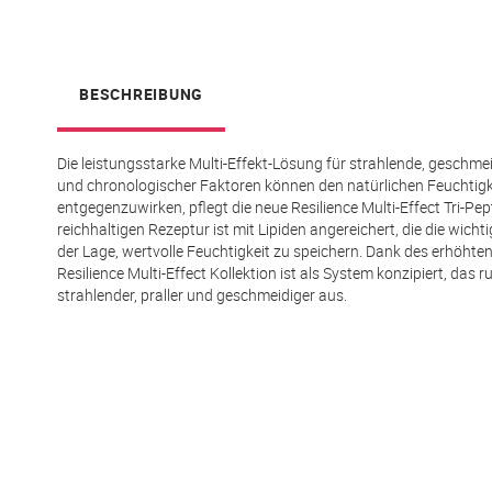
springen
BESCHREIBUNG
Die leistungsstarke Multi-Effekt-Lösung für strahlende, geschmei
und chronologischer Faktoren können den natürlichen Feuchtigk
entgegenzuwirken, pflegt die neue Resilience Multi-Effect Tri-Pe
reichhaltigen Rezeptur ist mit Lipiden angereichert, die die wicht
der Lage, wertvolle Feuchtigkeit zu speichern. Dank des erhöhten 
Resilience Multi-Effect Kollektion ist als System konzipiert, das r
strahlender, praller und geschmeidiger aus.