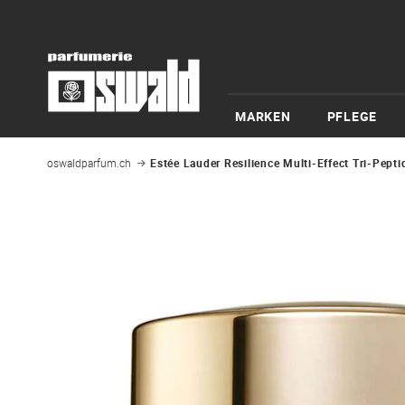
MARKEN
PFLEGE
oswaldparfum.ch
Estée Lauder Resilience Multi-Effect Tri-Pept
Zum
Ende
der
Bildgalerie
springen