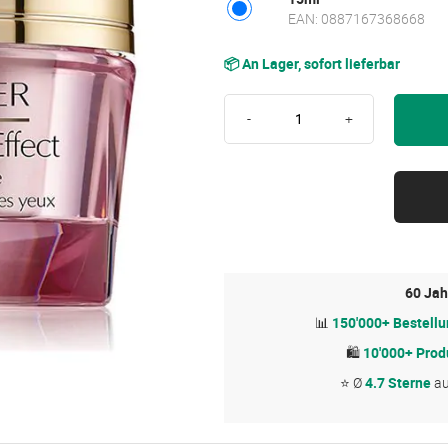
EAN: 0887167368668
📦 An Lager, sofort lieferbar
-
+
60 Jah
📊
150'000+ Bestell
🛍
10'000+ Prod
⭐ Ø
4.7 Sterne
a