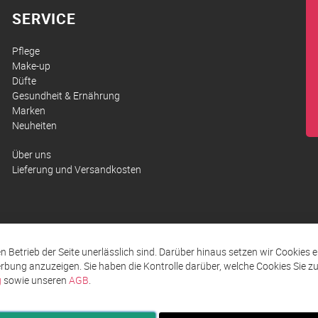
SERVICE
Pflege
Make-up
Düfte
Gesundheit & Ernährung
Marken
Neuheiten
Über uns
Lieferung und Versandkosten
den Betrieb der Seite unerlässlich sind. Darüber hinaus setzen wir Cookies 
rbung anzuzeigen. Sie haben die Kontrolle darüber, welche Cookies Sie 
g
sowie unseren
AGB
.