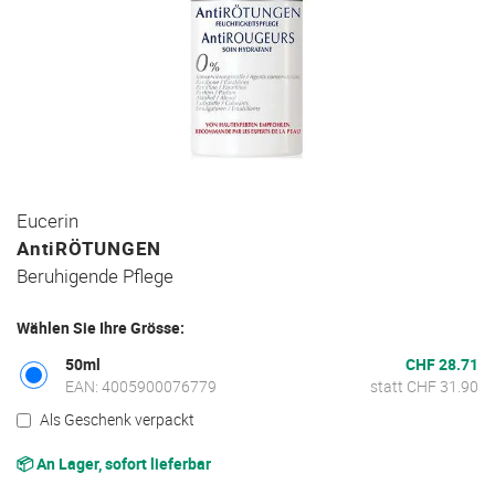
Zum
Eucerin
Anfang
AntiRÖTUNGEN
der
Beruhigende Pflege
Bildgalerie
springen
Wählen Sie Ihre Grösse:
50ml
CHF 28.71
EAN: 4005900076779
statt CHF 31.90
Als Geschenk verpackt
📦 An Lager, sofort lieferbar