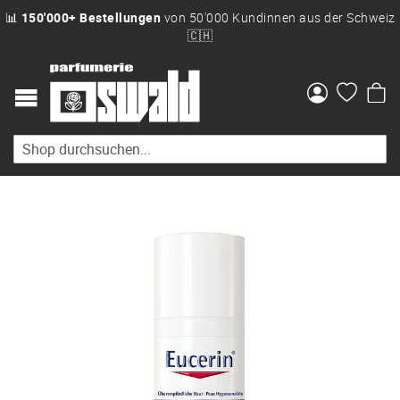
📊
150'000+ Bestellungen
von 50'000 Kundinnen aus der Schweiz
🇨🇭
Me
Zum
Ende
der
Bildgalerie
springen