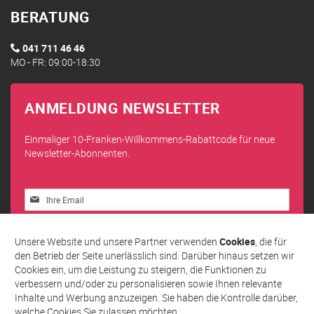
BERATUNG
041 711 46 46
MO - FR: 09:00-18:30
ANMELDUNG NEWSLETTER
Einmaliger 10-Franken-Willkommens-Rabattcode für neue
Newsletter-Abonnenten.
Melden
Sie
sich
Abonnieren
für
Unsere Website und unsere Partner verwenden
Cookies
, die für
unseren
den Betrieb der Seite unerlässlich sind. Darüber hinaus setzen wir
Newsletter
Cookies ein, um die Leistung zu steigern, die Funktionen zu
an:
verbessern und/oder zu personalisieren sowie Ihnen relevante
Inhalte und Werbung anzuzeigen. Sie haben die Kontrolle darüber,
welche Cookies Sie zulassen möchten.