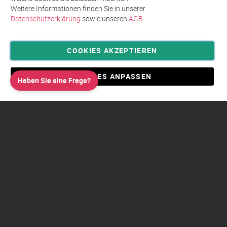
Weitere Informationen finden Sie in unserer
Datenschutzerklärung
sowie unseren
AGB
.
COOKIES AKZEPTIEREN
Privatsphäre und Datenschutz
Allgemeine Geschäftsbedingungen AGB
COOKIES ANPASSEN
Haben Sie eine Frage?
Impressum