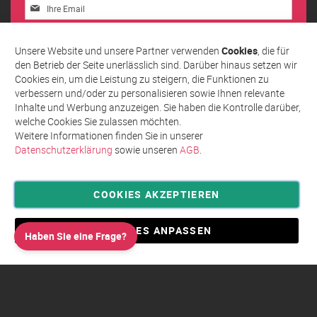
Melden
Sie
sich
Abonnieren
für
Unsere Website und unsere Partner verwenden
Cookies
, die für
unseren
den Betrieb der Seite unerlässlich sind. Darüber hinaus setzen wir
Newsletter
Cookies ein, um die Leistung zu steigern, die Funktionen zu
an:
verbessern und/oder zu personalisieren sowie Ihnen relevante
Inhalte und Werbung anzuzeigen. Sie haben die Kontrolle darüber,
welche Cookies Sie zulassen möchten.
Weitere Informationen finden Sie in unserer
Datenschutzerklärung
sowie unseren
AGB
.
COOKIES AKZEPTIEREN
Privatsphäre und Datenschutz
Allgemeine Geschäftsbedingungen AGB
COOKIES ANPASSEN
Haben Sie eine Frage?
Impressum