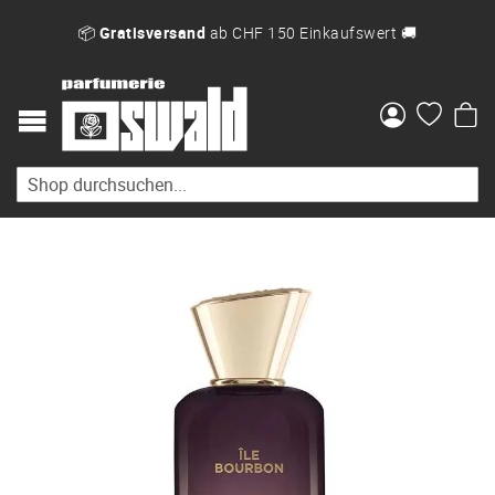
📦
Gratisversand
ab CHF 150 Einkaufswert 🚚
Me
Zum
Ende
der
Bildgalerie
springen