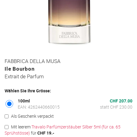
Zum
FABBRICA DELLA MUSA
Anfang
Ile Bourbon
der
Extrait de Parfum
Bildgalerie
springen
Wählen Sie Ihre Grösse:
100ml
CHF 207.00
EAN: 4262440660015
statt CHF 230.00
Als Geschenk verpackt
Mit leerem
Travalo Parfümzerstäuber Silber 5ml (für ca. 65
Sprühstösse)
für
CHF 19.-