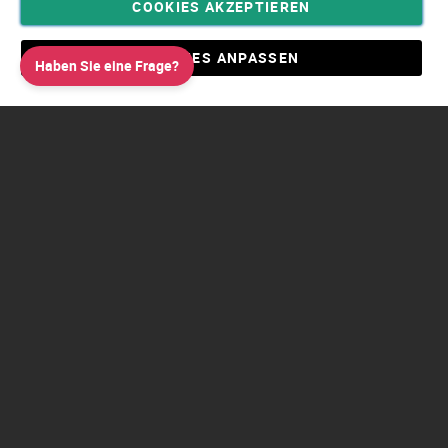
COOKIES AKZEPTIEREN
Privatsphäre und Datenschutz
Allgemeine Geschäftsbedingungen AGB
COOKIES ANPASSEN
Haben Sie eine Frage?
Impressum