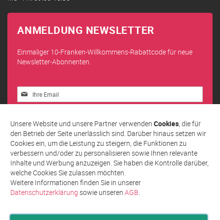
ANMELDUNG NEWSLETTER
Einmaliger 10-Franken-Willkommens-Rabattcode für neue
Newsletter-Abonnenten.
Melden
Sie
sich
Abonnieren
für
Unsere Website und unsere Partner verwenden
Cookies
, die für
unseren
den Betrieb der Seite unerlässlich sind. Darüber hinaus setzen wir
Newsletter
Cookies ein, um die Leistung zu steigern, die Funktionen zu
an:
verbessern und/oder zu personalisieren sowie Ihnen relevante
Inhalte und Werbung anzuzeigen. Sie haben die Kontrolle darüber,
welche Cookies Sie zulassen möchten.
Weitere Informationen finden Sie in unserer
Datenschutzerklärung
sowie unseren
AGB
.