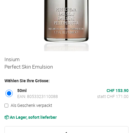
Zum
Insium
Anfang
Perfect Skin Emulsion
der
Bildgalerie
Wählen Sie Ihre Grösse:
springen
50ml
CHF 153.90
EAN: 8053323110088
statt CHF 171.00
Als Geschenk verpackt
📦 An Lager, sofort lieferbar