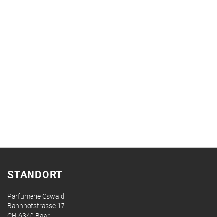
STANDORT
Parfumerie Oswald
Bahnhofstrasse 17
CH-6340 Baar