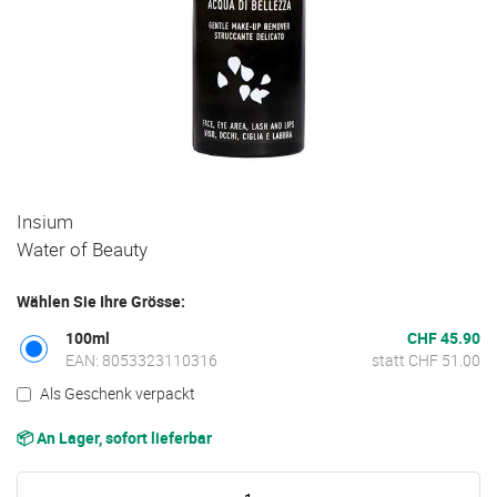
Zum
Insium
Anfang
Water of Beauty
der
Bildgalerie
Wählen Sie Ihre Grösse:
springen
100ml
CHF 45.90
EAN: 8053323110316
statt CHF 51.00
Als Geschenk verpackt
📦 An Lager, sofort lieferbar