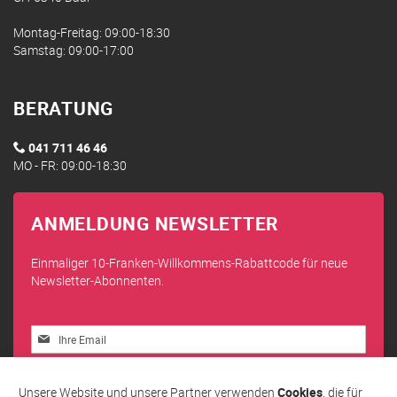
Montag-Freitag: 09:00-18:30
Samstag: 09:00-17:00
BERATUNG
041 711 46 46
MO - FR: 09:00-18:30
ANMELDUNG NEWSLETTER
Einmaliger 10-Franken-Willkommens-Rabattcode für neue
Newsletter-Abonnenten.
Melden
Sie
sich
Abonnieren
für
Unsere Website und unsere Partner verwenden
Cookies
, die für