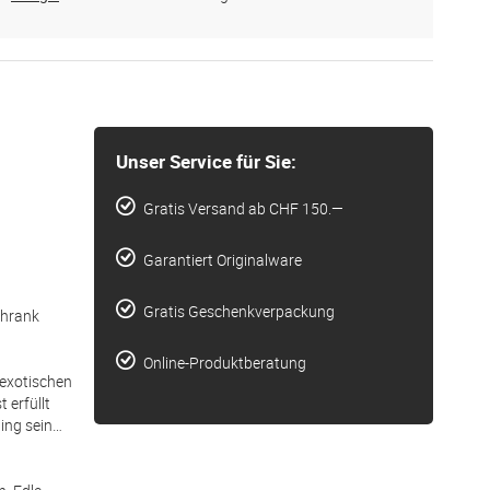
Unser Service für Sie:
Gratis Versand ab CHF 150.—
Garantiert Originalware
Gratis Geschenkverpackung
chrank
Online-Produktberatung
 exotischen
 erfüllt
ing sein…