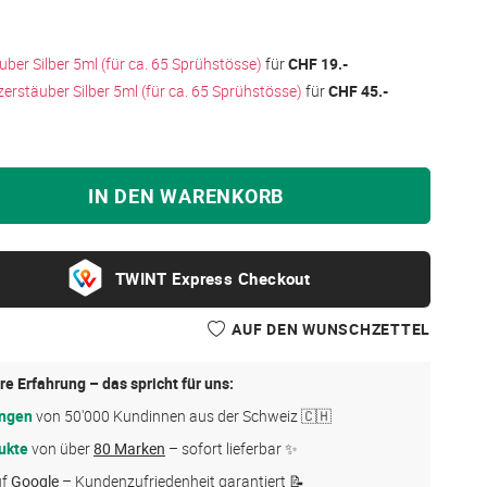
ber Silber 5ml (für ca. 65 Sprühstösse)
für
CHF 19.-
erstäuber Silber 5ml (für ca. 65 Sprühstösse)
für
CHF 45.-
IN DEN WARENKORB
Express Checkout
AUF DEN WUNSCHZETTEL
re Erfahrung – das spricht für uns:
ungen
von 50'000 Kundinnen aus der Schweiz 🇨🇭
ukte
von über
80 Marken
– sofort lieferbar ✨
uf
Google
– Kundenzufriedenheit garantiert 📝