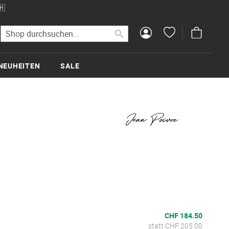
🇭
Mein Wa
Suche
Suche
NEUHEITEN
SALE
CHF 184.50
statt CHF 205.00