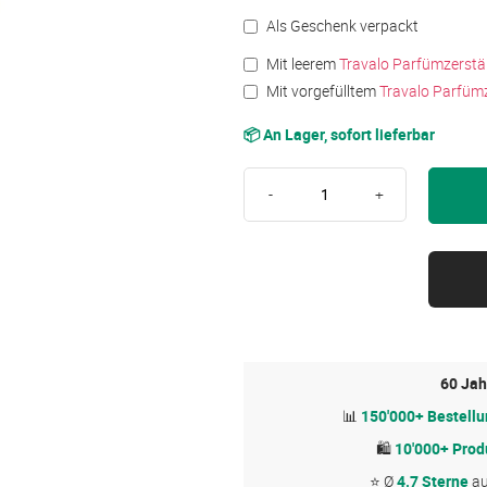
Als Geschenk verpackt
Mit leerem
Travalo Parfümzerstäu
Mit vorgefülltem
Travalo Parfümz
📦 An Lager, sofort lieferbar
-
+
60 Jah
📊
150'000+ Bestell
🛍
10'000+ Prod
⭐ Ø
4.7 Sterne
a