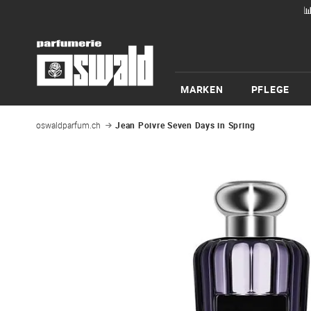

MARKEN
PFLEGE
oswaldparfum.ch
Jean Poivre Seven Days in Spring
Zum
Ende
der
Bildgalerie
springen