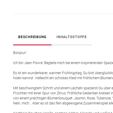
springen
BESCHREIBUNG
INHALTSSTOFFE
Bonjour!
Ich bin Jean Poivre. Begleite mich bei einem inspirierenden Spaz
Es ist ein wunderbarer, warmer Frühlingstag. Du bist überglückl
holen kannst. Vielleicht ein schickes Kleid mit fröhlichem Blume
Mit beschwingtem Schritt und einem Lächeln spazierst Du über e
Früchten mit einer Spur von Zitrus. Fröhliche Gedanken kreisen i
von einem prächtigen Blumenbouquet: Jasmin, Rose, Tuberose, Y
Nein, mich… Aber es ist das fein abgewogene Zusammenspiel aller