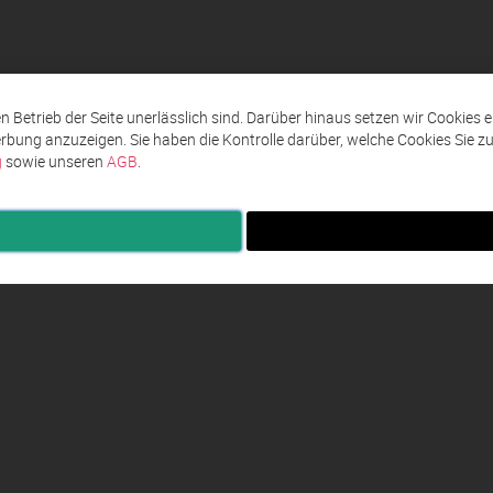
den Betrieb der Seite unerlässlich sind. Darüber hinaus setzen wir Cookies 
rbung anzuzeigen. Sie haben die Kontrolle darüber, welche Cookies Sie 
g
sowie unseren
AGB
.
ingungen AGB
Impressum