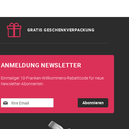
GRATIS GESCHENKVERPACKUNG
ANMELDUNG NEWSLETTER
Einmaliger 10-Franken-Willkommens-Rabattcode für neue
Newsletter-Abonnenten.
Melden
Abonnieren
Sie
sich
für
unseren