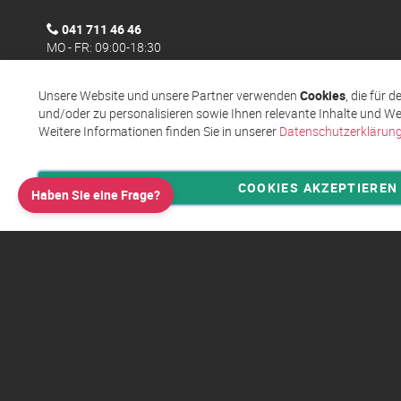
041 711 46 46
MO - FR: 09:00-18:30
Unsere Website und unsere Partner verwenden
Cookies
, die für 
und/oder zu personalisieren sowie Ihnen relevante Inhalte und We
Weitere Informationen finden Sie in unserer
Datenschutzerklärun
COOKIES AKZEPTIEREN
Haben Sie eine Frage?
Privatsphäre und Datenschutz
Allgemeine Geschäftsbed