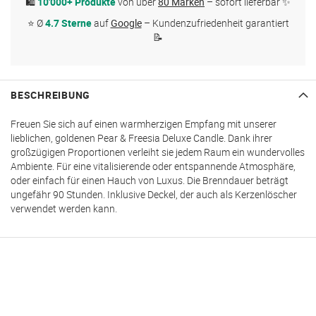
🛍
10'000+ Produkte
von über
80 Marken
– sofort lieferbar ✨
⭐ Ø
4.7 Sterne
auf
Google
– Kundenzufriedenheit garantiert
📝
BESCHREIBUNG
Freuen Sie sich auf einen warmherzigen Empfang mit unserer
lieblichen, goldenen Pear & Freesia Deluxe Candle. Dank ihrer
großzügigen Proportionen verleiht sie jedem Raum ein wundervolles
Ambiente. Für eine vitalisierende oder entspannende Atmosphäre,
oder einfach für einen Hauch von Luxus. Die Brenndauer beträgt
ungefähr 90 Stunden. Inklusive Deckel, der auch als Kerzenlöscher
verwendet werden kann.