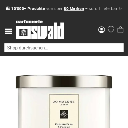
🛍
10'000+ Produkte
von über
80 Marken
– sofort lieferbar ✨
Me
Zum
Ende
der
Bildgalerie
springen