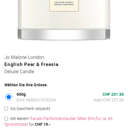
Zum
Jo Malone London
Anfang
English Pear & Freesia
der
Deluxe Candle
Bildgalerie
springen
Wählen Sie Ihre Grösse:
600g
CHF 231.30
EAN: 0690251076239
statt CHF 257.00
Als Geschenk verpackt
Mit leerem
Travalo Parfümzerstäuber Silber 5ml (für ca. 65
Sprühstösse)
für
CHF 19.-