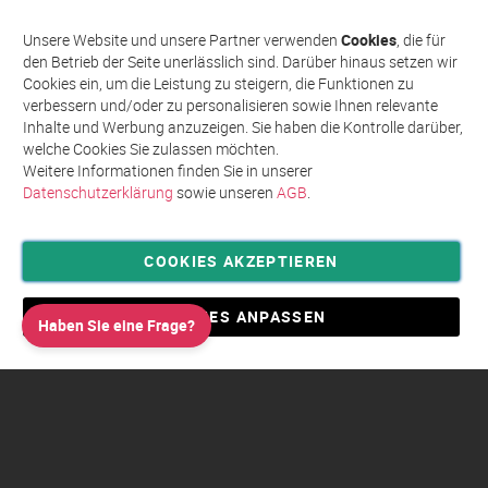
sich
Abonnieren
für
Unsere Website und unsere Partner verwenden
Cookies
, die für
unseren
den Betrieb der Seite unerlässlich sind. Darüber hinaus setzen wir
Newsletter
Cookies ein, um die Leistung zu steigern, die Funktionen zu
an:
verbessern und/oder zu personalisieren sowie Ihnen relevante
Inhalte und Werbung anzuzeigen. Sie haben die Kontrolle darüber,
welche Cookies Sie zulassen möchten.
Weitere Informationen finden Sie in unserer
Datenschutzerklärung
sowie unseren
AGB
.
COOKIES AKZEPTIEREN
Privatsphäre und Datenschutz
Allgemeine Geschäftsbedingungen AGB
COOKIES ANPASSEN
Haben Sie eine Frage?
Impressum