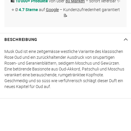
🛍
10'000+ Produkte
von über
80 Marken
– sofort lieferbar ✨
⭐ Ø
4.7 Sterne
auf
Google
– Kundenzufriedenheit garantiert
📝
BESCHREIBUNG
Musk Oud ist eine zeitgemässe westliche Variante des klassischen
Rose Oud und ein zurückhaltender Ausdruck von sirupartigen
Rosen- und Geranienblättern, seidigem Moschus und Gewürzen.
Eine betörende Basisnote aus Oud-Akkord, Patschuli und Moschus
verankert eine berauschende, rumgetränktee Kopfnote.
Geschmeidig und so süss wie verführerisch schlägt dieser Duft ein
neues Kapitel für Oud auf.