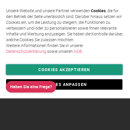
sich
Abonnieren
für
Unsere Website und unsere Partner verwenden
Cookies
, die für
unseren
den Betrieb der Seite unerlässlich sind. Darüber hinaus setzen wir
Newsletter
Cookies ein, um die Leistung zu steigern, die Funktionen zu
an:
verbessern und/oder zu personalisieren sowie Ihnen relevante
Inhalte und Werbung anzuzeigen. Sie haben die Kontrolle darüber,
welche Cookies Sie zulassen möchten.
Weitere Informationen finden Sie in unserer
Datenschutzerklärung
sowie unseren
AGB
.
COOKIES AKZEPTIEREN
Privatsphäre und Datenschutz
Allgemeine Geschäftsbedingungen AGB
COOKIES ANPASSEN
Haben Sie eine Frage?
Impressum