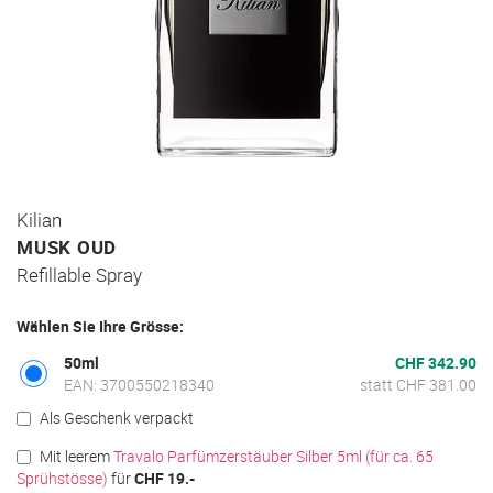
Zum
Kilian
Anfang
MUSK OUD
der
Refillable Spray
Bildgalerie
springen
Wählen Sie Ihre Grösse:
50ml
CHF 342.90
EAN: 3700550218340
statt CHF 381.00
Als Geschenk verpackt
Mit leerem
Travalo Parfümzerstäuber Silber 5ml (für ca. 65
Sprühstösse)
für
CHF 19.-