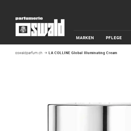
MARKEN
PFLEGE
oswaldparfum.ch
LA COLLINE Global Illuminating Cream
Zum
Ende
der
Bildgalerie
springen