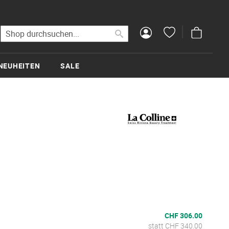
Mein Wa
Suche
Suche
NEUHEITEN
SALE
CHF 306.00
statt CHF 340.00