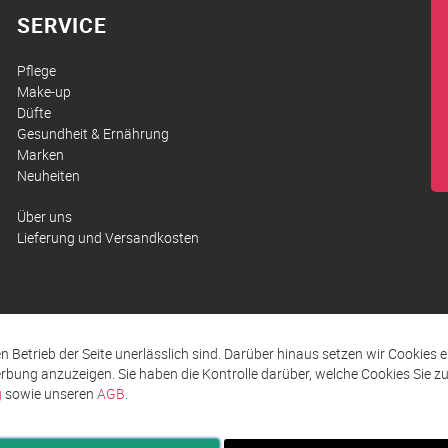
SERVICE
Pflege
Make-up
Düfte
Gesundheit & Ernährung
Marken
Neuheiten
Über uns
Lieferung und Versandkosten
den Betrieb der Seite unerlässlich sind. Darüber hinaus setzen wir Cookies 
rbung anzuzeigen. Sie haben die Kontrolle darüber, welche Cookies Sie 
g
sowie unseren
AGB
.