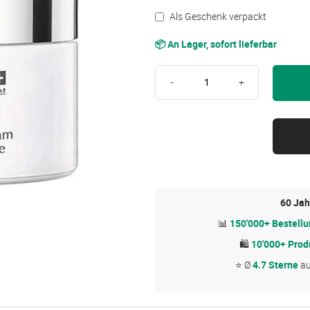
Als Geschenk verpackt
📦 An Lager, sofort lieferbar
-
+
60 Jah
📊
150'000+ Bestell
🛍
10'000+ Prod
⭐ Ø
4.7 Sterne
a