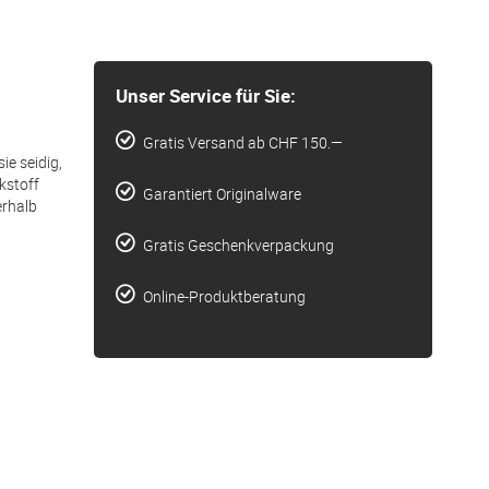
Unser Service für Sie:
Gratis Versand ab CHF 150.—
e seidig,
kstoff
Garantiert Originalware
erhalb
Gratis Geschenkverpackung
Online-Produktberatung