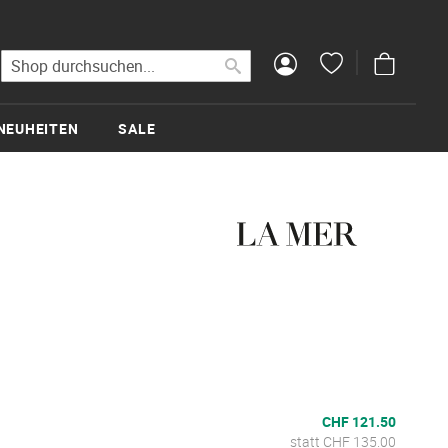
Mein Wa
Suche
Suche
NEUHEITEN
SALE
CHF 121.50
statt CHF 135.00