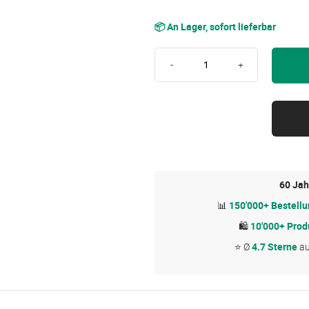
📦 An Lager, sofort lieferbar
-
+
60 Jah
📊
150'000+ Bestell
🛍
10'000+ Prod
⭐ Ø
4.7 Sterne
a