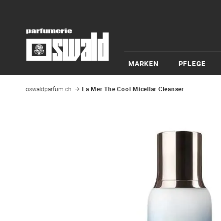
MARKEN
PFLEGE
oswaldparfum.ch
La Mer The Cool Micellar Cleanser
Zum
Ende
der
Bildgalerie
springen