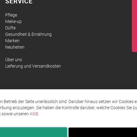
SERVICE
Pflege
Make-up
Düfte
Gesundheit & Ernährung
Marken
Neuheiten
Über uns
Lieferung und Versandkosten
den Betrieb der Seite unerlässlich sind. Darüber hinaus setzen wir Cookies 
rbung anzuzeigen. Sie haben die Kontrolle darüber, welche Cookies Sie 
g
sowie unseren
AGB
.