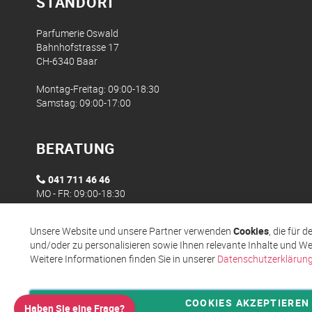
STANDORT
Parfumerie Oswald
Bahnhofstrasse 17
CH-6340 Baar
Montag-Freitag: 09:00-18:30
Samstag: 09:00-17:00
BERATUNG
041 711 46 46
MO - FR: 09:00-18:30
Unsere Website und unsere Partner verwenden
Cookies
, die für 
und/oder zu personalisieren sowie Ihnen relevante Inhalte und We
Weitere Informationen finden Sie in unserer
Datenschutzerklärun
COOKIES AKZEPTIEREN
Haben Sie eine Frage?