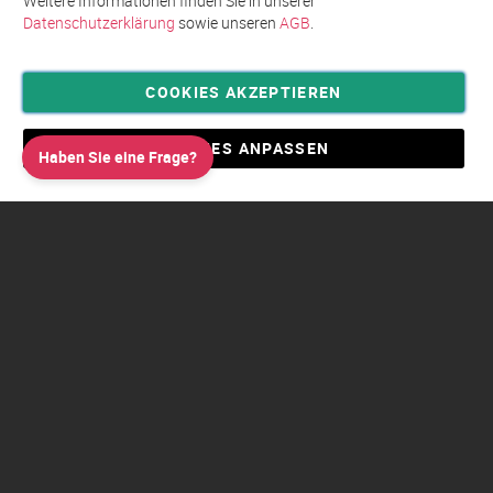
Weitere Informationen finden Sie in unserer
Datenschutzerklärung
sowie unseren
AGB
.
COOKIES AKZEPTIEREN
Privatsphäre und Datenschutz
Allgemeine Geschäftsbedingungen AGB
COOKIES ANPASSEN
Haben Sie eine Frage?
Impressum