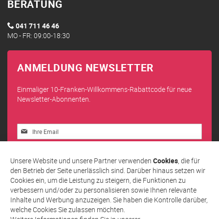
BERATUNG
041 711 46 46
MO - FR: 09:00-18:30
ANMELDUNG NEWSLETTER
Einmaliger 10-Franken-Willkommens-Rabattcode für neue
Newsletter-Abonnenten.
Melden
Sie
sich
Abonnieren
für
Unsere Website und unsere Partner verwenden
Cookies
, die für
unseren
den Betrieb der Seite unerlässlich sind. Darüber hinaus setzen wir
Newsletter
Cookies ein, um die Leistung zu steigern, die Funktionen zu
an:
verbessern und/oder zu personalisieren sowie Ihnen relevante
Inhalte und Werbung anzuzeigen. Sie haben die Kontrolle darüber,
welche Cookies Sie zulassen möchten.