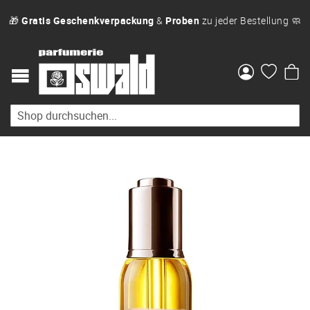
🎁
Gratis Geschenkverpackung
&
Proben
zu jeder Bestellung 🧼
Me
Zum
Ende
der
Bildgalerie
springen