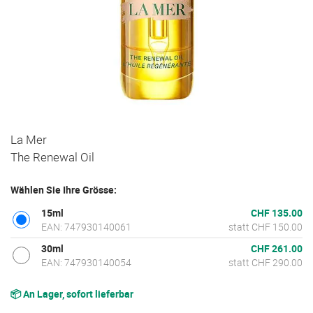
Zum
La Mer
Anfang
The Renewal Oil
der
Bildgalerie
Wählen Sie Ihre Grösse:
springen
15ml
CHF 135.00
EAN: 747930140061
statt CHF 150.00
30ml
CHF 261.00
EAN: 747930140054
statt CHF 290.00
📦 An Lager, sofort lieferbar