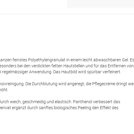
nzen feinstes Polyethylengranulat in einem leicht abwaschbaren Gel. Es 
besonders bei den verdickten fetten Hautstellen und für das Entfernen von
 regelmässiger Anwendung. Das Hautbild wird spürbar verfeinert.
nsivreinigung. Die Durchblutung wird angeregt; die Pflegecreme dringt we
höht.
durch weich, geschmeidig und elastisch. Panthenol verbessert das
erivat ergänzt durch sanftes biologisches Peeling den Effekt des