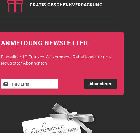
GRATIS GESCHENKVERPACKUNG
ANMELDUNG NEWSLETTER
Einmaliger 10-Franken-Willkommens-Rabattcode für neue
Newsletter-Abonnenten.
Melden
Abonnieren
Sie
sich
für
unseren
Newsletter
an: