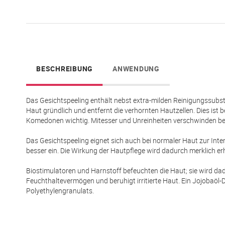
springen
BESCHREIBUNG
ANWENDUNG
Das Gesichtspeeling enthält nebst extra-milden Reinigungssubsta
Haut gründlich und entfernt die verhornten Hautzellen. Dies ist 
Komedonen wichtig. Mitesser und Unreinheiten verschwinden bei
Das Gesichtspeeling eignet sich auch bei normaler Haut zur Inte
besser ein. Die Wirkung der Hautpflege wird dadurch merklich er
Biostimulatoren und Harnstoff befeuchten die Haut; sie wird da
Feuchthaltevermögen und beruhigt irritierte Haut. Ein Jojobaöl-D
Polyethylengranulats.