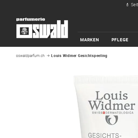
💄 Sei
MARKEN
PFLEGE
oswaldparfum.ch
Louis Widmer Gesichtspeeling
Zum
Ende
der
Bildgalerie
springen