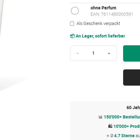
ohne Parfum
EAN: 7611480000591
Als Geschenk verpackt
📦 An Lager, sofort lieferbar
-
+
60 Jah
📊
150'000+ Bestell
🛍
10'000+ Prod
⭐ Ø
4.7 Sterne
a