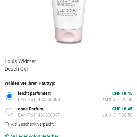
Zum
Louis Widmer
Anfang
Dusch Gel
der
Bildgalerie
Wählen Sie Ihren Hauttyp:
springen
leicht parfümiert
CHF 18.45
EAN: 7611480200380
statt CHF 20.50
ohne Parfum
CHF 18.45
EAN: 7611480200397
statt CHF 20.50
Als Geschenk verpackt
📦 An Lager, sofort lieferbar