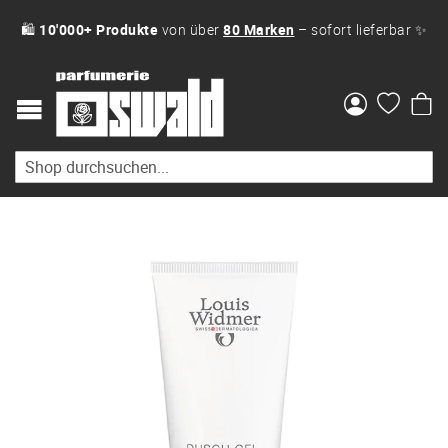
🛍
10'000+ Produkte
von über
80 Marken
– sofort lieferbar ✨
Me
Zum
Ende
der
Bildgalerie
springen