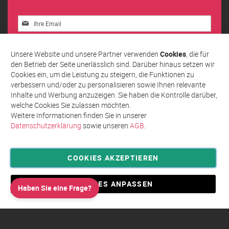
Melden
Sie
sich
Abonnieren
für
Unsere Website und unsere Partner verwenden
Cookies
, die für
unseren
den Betrieb der Seite unerlässlich sind. Darüber hinaus setzen wir
Newsletter
Cookies ein, um die Leistung zu steigern, die Funktionen zu
an:
verbessern und/oder zu personalisieren sowie Ihnen relevante
Inhalte und Werbung anzuzeigen. Sie haben die Kontrolle darüber,
welche Cookies Sie zulassen möchten.
Weitere Informationen finden Sie in unserer
Datenschutzerklärung
sowie unseren
AGB
.
COOKIES AKZEPTIEREN
Privatsphäre und Datenschutz
Allgemeine Geschäftsbedingungen AGB
COOKIES ANPASSEN
Haben Sie eine Frage?
Impressum