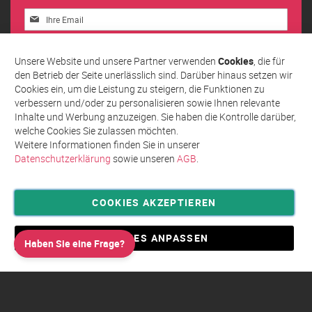
Melden
Sie
sich
Abonnieren
für
Unsere Website und unsere Partner verwenden
Cookies
, die für
unseren
den Betrieb der Seite unerlässlich sind. Darüber hinaus setzen wir
Newsletter
Cookies ein, um die Leistung zu steigern, die Funktionen zu
an:
verbessern und/oder zu personalisieren sowie Ihnen relevante
Inhalte und Werbung anzuzeigen. Sie haben die Kontrolle darüber,
welche Cookies Sie zulassen möchten.
Weitere Informationen finden Sie in unserer
Datenschutzerklärung
sowie unseren
AGB
.
COOKIES AKZEPTIEREN
Privatsphäre und Datenschutz
Allgemeine Geschäftsbedingungen AGB
COOKIES ANPASSEN
Haben Sie eine Frage?
Impressum