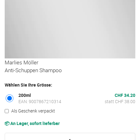
Zum
Marlies Möller
Anfang
Anti-Schuppen Shampoo
der
Bildgalerie
Wählen Sie Ihre Grösse:
springen
200ml
CHF 34.20
EAN: 9007867210314
statt CHF 38.00
Als Geschenk verpackt
📦 An Lager, sofort lieferbar