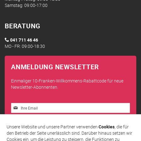
Samstag: 09:00-17:00
BERATUNG
041 711 46 46
MO - FR: 09:00-18:30
ANMELDUNG NEWSLETTER
Einmaliger 10-Franken-Willkommens-Rabattcode für neue
Newsletter-Abonnenten.
Melden
Sie
sich
Abonnieren
für
Unsere Website und unsere Partner verwenden
Cookies
, die für
unseren
den Betrieb der Seite unerlässlich sind. Darüber hinaus setzen wir
Newsletter
Cookies ein, um die Leistung zu steigern, die Funktionen zu