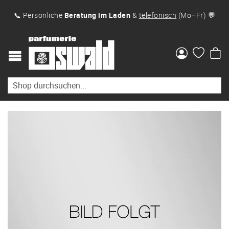
📞 Persönliche
Beratung im Laden
&
telefonisch
(Mo–Fr) 💬
Me
Zum
Ende
der
Bildgalerie
springen