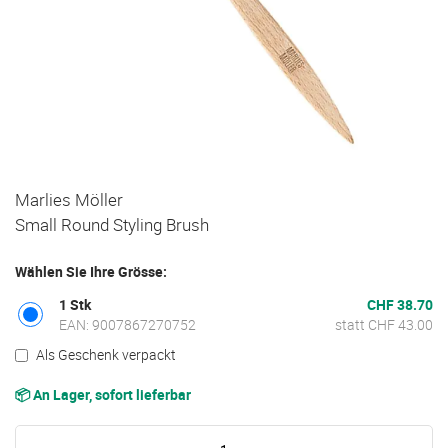
Zum
Marlies Möller
Anfang
Small Round Styling Brush
der
Bildgalerie
Wählen Sie Ihre Grösse:
springen
1 Stk
CHF 38.70
EAN: 9007867270752
statt CHF 43.00
Als Geschenk verpackt
📦 An Lager, sofort lieferbar