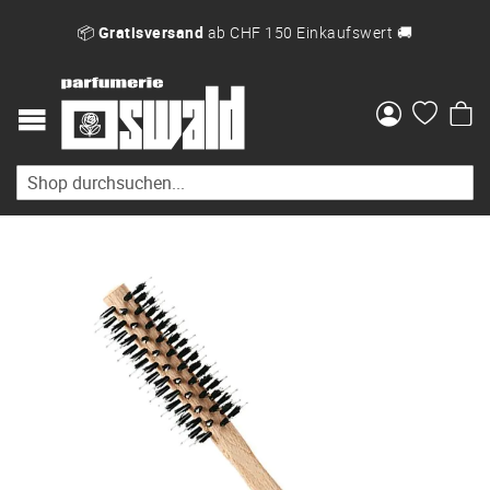
📦
Gratisversand
ab CHF 150 Einkaufswert 🚚
Me
Zum
Ende
der
Bildgalerie
springen