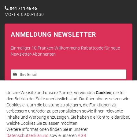
041 711 46 46
MO - FR: 09:00-18:30
ANMELDUNG NEWSLETTER
Einmaliger 10-Franken-Willkommens-Rabattcode für neue
Newsletter-Abonnenten.
Melden
Sie
sich
Abonnieren
für
Unsere Website und unsere Partner verwenden
Cookies
, die für
unseren
den Betrieb der Seite unerlässlich sind. Darüber hinaus setzen wir
Newsletter
Cookies ein, um die Leistung zu steigern, die Funktionen zu
an:
verbessern und/oder zu personalisieren sowie Ihnen relevante
Inhalte und Werbung anzuzeigen. Sie haben die Kontrolle darüber,
welche Cookies Sie zulassen möchten.
Weitere Informationen finden Sie in unserer
Datenschutzerklärung
sowie unseren
AGB
.