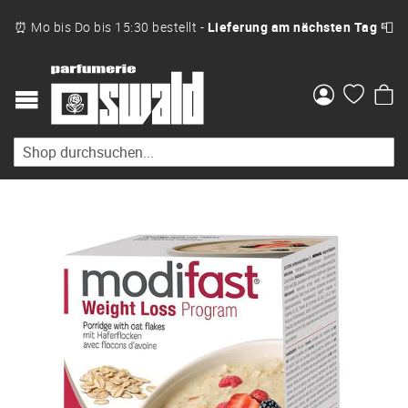
⏰ Mo bis Do bis 15:30 bestellt -
Lieferung am nächsten Tag
📮
Me
Zum
Ende
der
Bildgalerie
springen