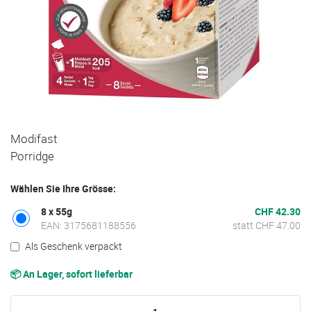
Zum
Modifast
Anfang
Porridge
der
Bildgalerie
Wählen Sie Ihre Grösse:
springen
8 x 55g
CHF 42.30
EAN: 3175681188556
statt CHF 47.00
Als Geschenk verpackt
📦 An Lager, sofort lieferbar