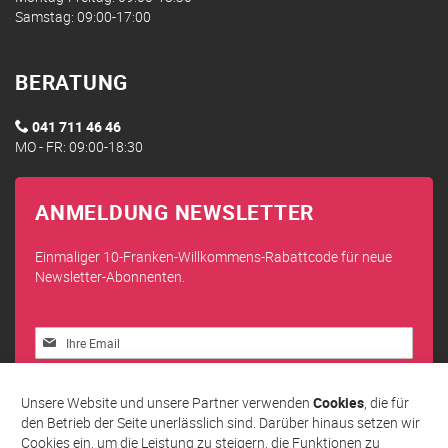
Samstag: 09:00-17:00
BERATUNG
041 711 46 46
MO - FR: 09:00-18:30
ANMELDUNG NEWSLETTER
Einmaliger 10-Franken-Willkommens-Rabattcode für neue
Newsletter-Abonnenten.
Melden
Sie
sich
Abonnieren
für
Unsere Website und unsere Partner verwenden
Cookies
, die für
unseren
den Betrieb der Seite unerlässlich sind. Darüber hinaus setzen wir
Newsletter
Cookies ein, um die Leistung zu steigern, die Funktionen zu