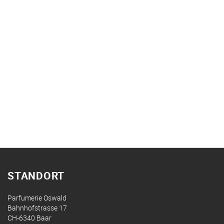
STANDORT
Parfumerie Oswald
Bahnhofstrasse 17
CH-6340 Baar