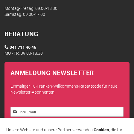
Montag-Freitag: 09:00-18:30
Samstag: 09:00-17:00
BERATUNG
041 711 46 46
MO - FR: 09:00-18:30
ANMELDUNG NEWSLETTER
Einmaliger 10-Franken-Willkommens-Rabattcode für neue
Newsletter-Abonnenten.
Melden
Sie
sich
Abonnieren
für
Unsere Website und unsere Partner verwenden
Cookies
, die für
unseren