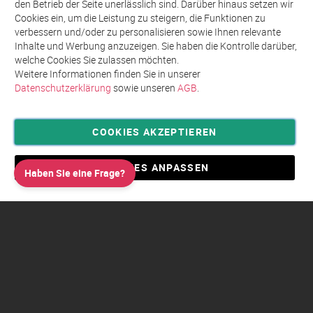
den Betrieb der Seite unerlässlich sind. Darüber hinaus setzen wir
Newsletter
Cookies ein, um die Leistung zu steigern, die Funktionen zu
an:
verbessern und/oder zu personalisieren sowie Ihnen relevante
Inhalte und Werbung anzuzeigen. Sie haben die Kontrolle darüber,
welche Cookies Sie zulassen möchten.
Weitere Informationen finden Sie in unserer
Datenschutzerklärung
sowie unseren
AGB
.
COOKIES AKZEPTIEREN
Privatsphäre und Datenschutz
Allgemeine Geschäftsbedingungen AGB
COOKIES ANPASSEN
Haben Sie eine Frage?
Impressum