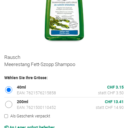
Zum
Rausch
Anfang
Meerestang Fett-Szopp Shampoo
der
Bildgalerie
Wählen Sie Ihre Grösse:
springen
40ml
CHF 3.15
EAN: 7621576215858
statt CHF 3.50
200ml
CHF 13.41
EAN: 7621500110452
statt CHF 14.90
Als Geschenk verpackt
📦 An Lager, sofort lieferbar