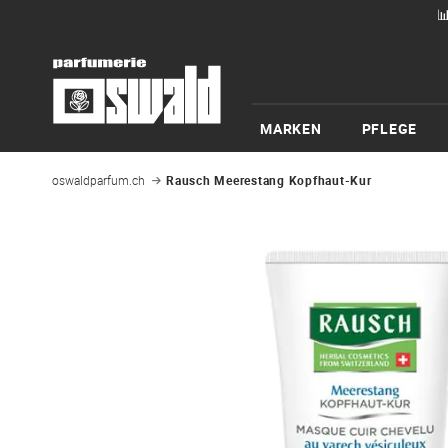

MARKEN
PFLEGE
oswaldparfum.ch
Rausch Meerestang Kopfhaut-Kur
Zum
Ende
der
Bildgalerie
springen