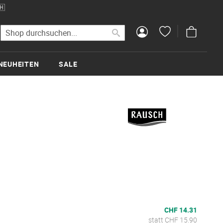
🇭
Mein Wa
Suche
Suche
NEUHEITEN
SALE
CHF 14.31
statt CHF 15.90