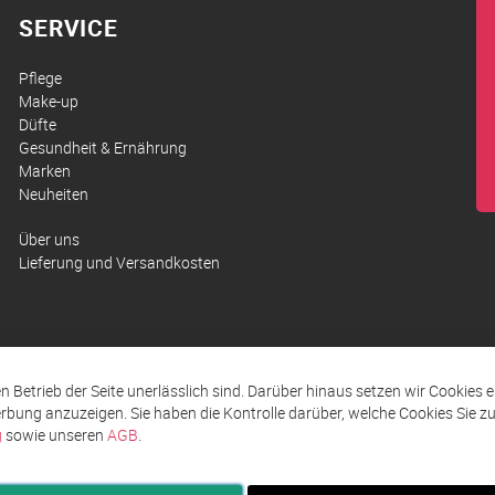
SERVICE
Pflege
Make-up
Düfte
Gesundheit & Ernährung
Marken
Neuheiten
Über uns
Lieferung und Versandkosten
den Betrieb der Seite unerlässlich sind. Darüber hinaus setzen wir Cookies 
rbung anzuzeigen. Sie haben die Kontrolle darüber, welche Cookies Sie 
g
sowie unseren
AGB
.