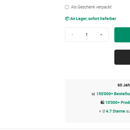
Als Geschenk verpackt
📦 An Lager, sofort lieferbar
-
+
60 Jah
📊
150'000+ Bestell
🛍
10'000+ Prod
⭐ Ø
4.7 Sterne
a