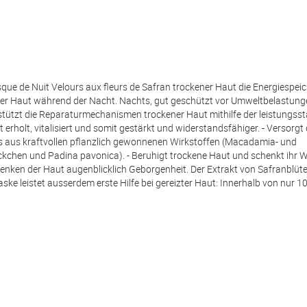
que de Nuit Velours aux fleurs de Safran trockener Haut die Energiespei
ät der Haut während der Nacht. Nachts, gut geschützt vor Umweltbelastun
stützt die Reparaturmechanismen trockener Haut mithilfe der leistungss
 erholt, vitalisiert und somit gestärkt und widerstandsfähiger. - Versorgt
ils aus kraftvollen pflanzlich gewonnenen Wirkstoffen (Macadamia- und
chen und Padina pavonica). - Beruhigt trockene Haut und schenkt ihr W
enken der Haut augenblicklich Geborgenheit. Der Extrakt von Safranblüt
ke leistet ausserdem erste Hilfe bei gereizter Haut: Innerhalb von nur 1