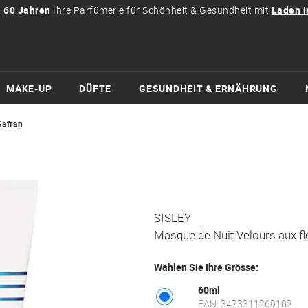
t
60 Jahren
Ihre Parfümerie für Schönheit & Gesundheit mit
Laden i
MAKE-UP
DÜFTE
GESUNDHEIT & ERNÄHRUNG
Safran
SISLEY
Masque de Nuit Velours aux fl
Wählen Sie Ihre Grösse:
60ml
EAN: 3473311269102