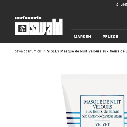
💄 Sei
MARKEN
PFLEGE
oswaldparfum.ch
SISLEY Masque de Nuit Velours aux fleurs de 
Zum
Ende
der
Bildgalerie
springen