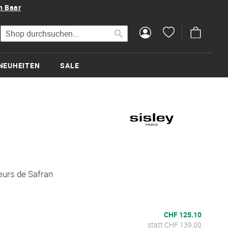
n Baar
Mein Wa
Suche
Suche
NEUHEITEN
SALE
eurs de Safran
CHF 125.10
statt CHF 139.00