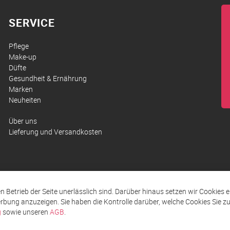
SERVICE
Pflege
Make-up
Düfte
Gesundheit & Ernährung
Marken
Neuheiten
Über uns
Lieferung und Versandkosten
den Betrieb der Seite unerlässlich sind. Darüber hinaus setzen wir Cookies 
rbung anzuzeigen. Sie haben die Kontrolle darüber, welche Cookies Sie 
g
sowie unseren
AGB
.