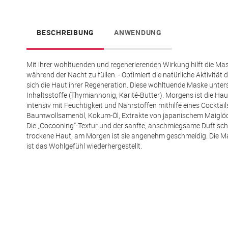
springen
BESCHREIBUNG
ANWENDUNG
Mit ihrer wohltuenden und regenerierenden Wirkung hilft die Mas
während der Nacht zu füllen. - Optimiert die natürliche Aktivit
sich die Haut ihrer Regeneration. Diese wohltuende Maske unter
Inhaltsstoffe (Thymianhonig, Karité-Butter). Morgens ist die Haut
intensiv mit Feuchtigkeit und Nährstoffen mithilfe eines Cockta
Baumwollsamenöl, Kokum-Öl, Extrakte von japanischem Maiglöck
Die „Cocooning“-Textur und der sanfte, anschmiegsame Duft sch
trockene Haut, am Morgen ist sie angenehm geschmeidig. Die Mas
ist das Wohlgefühl wiederhergestellt.