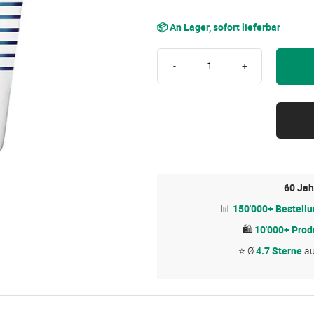
📦 An Lager, sofort lieferbar
-
+
60 Jah
📊
150'000+ Bestell
🛍
10'000+ Prod
⭐ Ø
4.7 Sterne
a