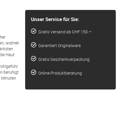
Unser Service für Sie:
Gratis Versand ab CHF 150.—
cher
gen, widmet
Garantiert Originalware
tärksten
 die Haut
Gratis Geschenkverpackung
ohlgefühl.
en beruhigt
Online-Produktberatung
0 Minuten