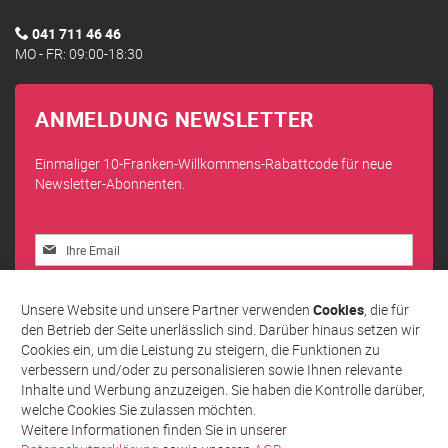
041 711 46 46
MO - FR: 09:00-18:30
ANMELDUNG NEWSLETTER
Einmaliger 10-Franken-Willkommens-Rabattcode für neue
Newsletter-Abonnenten.
Melden
Sie
sich
Abonnieren
für
Unsere Website und unsere Partner verwenden
Cookies
, die für
unseren
den Betrieb der Seite unerlässlich sind. Darüber hinaus setzen wir
Newsletter
Cookies ein, um die Leistung zu steigern, die Funktionen zu
an:
verbessern und/oder zu personalisieren sowie Ihnen relevante
Inhalte und Werbung anzuzeigen. Sie haben die Kontrolle darüber,
welche Cookies Sie zulassen möchten.
Weitere Informationen finden Sie in unserer