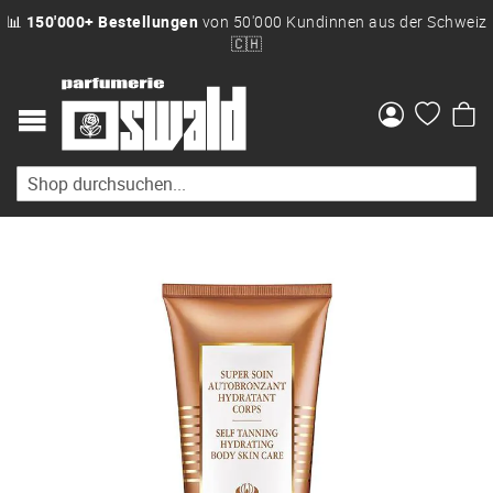
📊
150'000+ Bestellungen
von 50'000 Kundinnen aus der Schweiz
🇨🇭
Me
Zum
Ende
der
Bildgalerie
springen