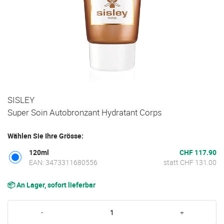
Zum
SISLEY
Anfang
Super Soin Autobronzant Hydratant Corps
der
Bildgalerie
Wählen Sie Ihre Grösse:
springen
120ml
CHF 117.90
EAN: 3473311680556
statt CHF 131.00
📦 An Lager, sofort lieferbar
-
+