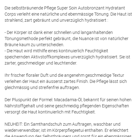
Die selbstbräunende Pflege Super Soin Autobronzant Hydratant
Corps verleiht eine natürliche und ebenmässige Tönung. Die Haut ist
strahlend, zart gebräunt und unverzüglich hydratisiert :
- Der Körper ist dank einer schnellen und langanhaltenden
Tönungsmethode perfekt gebräunt, die Nuance ist von natürlicher
Bräune kaum zu unterscheiden.
- Die Haut wird mithilfe eines kontinuierlich Feuchtigkeit
speichernden Aktivstoffkomplexes unverzüglich hydratisiert. Sie ist
zarter, geschmeidiger und leuchtender.
Ihr frischer floraler Duft und die angenehm geschmeidige Textur
verleihen der Haut ein äusserst zartes Finish. Die Pflege lässt sich
gleichmässig und streifenfrei auftragen.
Der Pluspunkt der Formel: Macadamia-Öl, bekannt für seinen hohen
Nährstoffgehalt und seine geschmeidig pflegenden Eigenschaften
versorgt die Haut kontinuierlich mit Feuchtigkeit.
NEUHEIT: Ein Samthandschuh zum Auftragen, waschbar und
wiederverwendbar, ist im Körperpflegeetui enthalten. Er erleichtert
die Anwendung des Selbstbräuners und sorgt für ein ebenmässiges