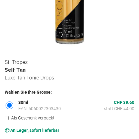
Zum
St. Tropez
Anfang
Self Tan
der
Luxe Tan Tonic Drops
Bildgalerie
springen
Wählen Sie Ihre Grösse:
30ml
CHF 39.60
EAN: 5060022303430
statt CHF 44.00
Als Geschenk verpackt
📦 An Lager, sofort lieferbar