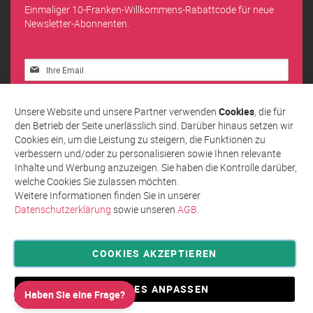
Einmaliger 10-Franken-Willkommens-Rabattcode für neue
Newsletter-Abonnenten.
Melden
Sie
sich
Abonnieren
für
Unsere Website und unsere Partner verwenden
Cookies
, die für
unseren
den Betrieb der Seite unerlässlich sind. Darüber hinaus setzen wir
Newsletter
Cookies ein, um die Leistung zu steigern, die Funktionen zu
an:
verbessern und/oder zu personalisieren sowie Ihnen relevante
Inhalte und Werbung anzuzeigen. Sie haben die Kontrolle darüber,
welche Cookies Sie zulassen möchten.
Weitere Informationen finden Sie in unserer
Datenschutzerklärung
sowie unseren
AGB
.
COOKIES AKZEPTIEREN
Privatsphäre und Datenschutz
Allgemeine Geschäftsbedingungen AGB
COOKIES ANPASSEN
Haben Sie eine Frage?
Impressum