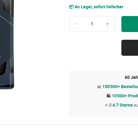
📦 An Lager, sofort lieferbar
-
+
60 Jah
📊
150'000+ Bestell
🛍
10'000+ Prod
⭐ Ø
4.7 Sterne
a