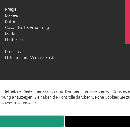
Pflege
Make-up
Düfte
Gesundheit & Ernährung
Marken
Neuheiten
Über uns
Lieferung und Versandkosten
den Betrieb der Seite unerlässlich sind. Darüber hinaus setzen wir Cookies 
rbung anzuzeigen. Sie haben die Kontrolle darüber, welche Cookies Sie 
g
sowie unseren
AGB
.
ingungen AGB
Impressum