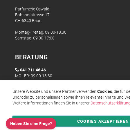
Parfumerie Oswald
Bahnhofstrasse 17
CH-6340 Baar
Montag-Freitag: 09:00-18:30
Samstag: 09:00-17:00
BERATUNG
041 711 46 46
MO - FR: 09:00-18:30
Unsere Website und unsere Partner verwenden
Cookies
, die für 
und/oder zu personalisieren sowie Ihnen relevante Inhalte und We
Weitere Informationen finden Sie in unserer
Datenschutzerklärun
COOKIES AKZEPTIEREN
Haben Sie eine Frage?
Privatsphäre und Datenschutz
Allgemeine Geschäftsbed