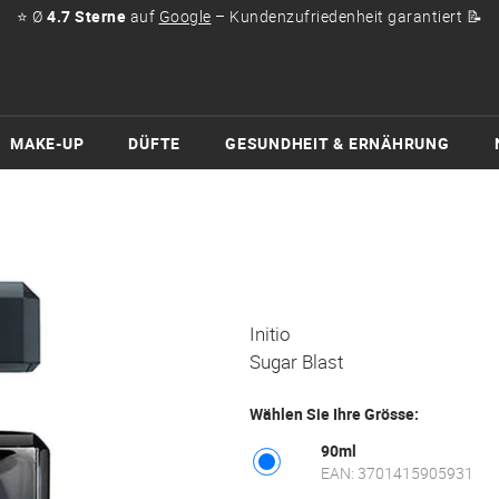
⭐ Ø
4.7 Sterne
auf
Google
– Kundenzufriedenheit garantiert 📝
MAKE-UP
DÜFTE
GESUNDHEIT & ERNÄHRUNG
Initio
Sugar Blast
Wählen Sie Ihre Grösse:
90ml
EAN: 3701415905931