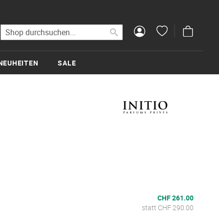
Mein Wa
Suche
Suche
NEUHEITEN
SALE
CHF 261.00
statt CHF 290.00