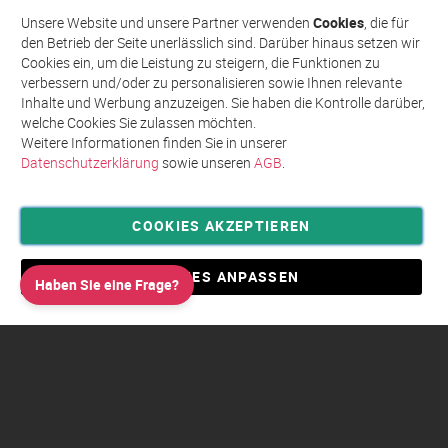
Abonnieren
für
Unsere Website und unsere Partner verwenden
Cookies
, die für
unseren
den Betrieb der Seite unerlässlich sind. Darüber hinaus setzen wir
Newsletter
Cookies ein, um die Leistung zu steigern, die Funktionen zu
an:
verbessern und/oder zu personalisieren sowie Ihnen relevante
Inhalte und Werbung anzuzeigen. Sie haben die Kontrolle darüber,
welche Cookies Sie zulassen möchten.
Weitere Informationen finden Sie in unserer
Datenschutzerklärung
sowie unseren
AGB
.
COOKIES AKZEPTIEREN
Privatsphäre und Datenschutz
Allgemeine Geschäftsbedingungen AGB
COOKIES ANPASSEN
Haben Sie eine Frage?
Impressum