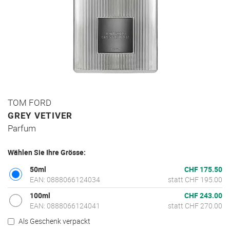
Zum
TOM FORD
Anfang
GREY VETIVER
der
Parfum
Bildgalerie
springen
Wählen Sie Ihre Grösse:
50ml
CHF 175.50
EAN: 0888066124034
statt CHF 195.00
100ml
CHF 243.00
EAN: 0888066124041
statt CHF 270.00
Als Geschenk verpackt