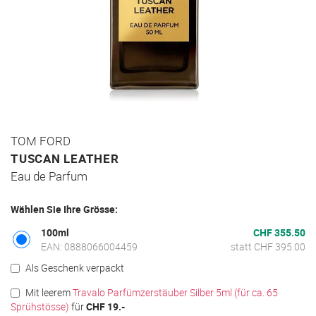
Zum
TOM FORD
Anfang
TUSCAN LEATHER
der
Eau de Parfum
Bildgalerie
springen
Wählen Sie Ihre Grösse:
100ml
CHF 355.50
EAN: 0888066004459
statt CHF 395.00
Als Geschenk verpackt
Mit leerem
Travalo Parfümzerstäuber Silber 5ml (für ca. 65
Sprühstösse)
für
CHF 19.-