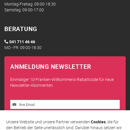
Montag-Freitag: 09:00-18:30
Samstag: 09:00-17:00
BERATUNG
041 711 46 46
MO - FR: 09:00-18:30
ANMELDUNG NEWSLETTER
Einmaliger 10-Franken-Willkommens-Rabattcode für neue
Newsletter-Abonnenten.
Melden
Sie
sich
Abonnieren
für
Unsere Website und unsere Partner verwenden
Cookies
, die für
unseren
den Betrieb der Seite unerlässlich sind. Darüber hinaus setzen wir