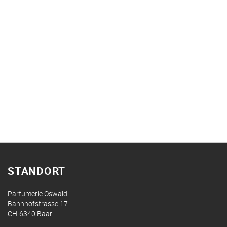
STANDORT
Parfumerie Oswald
Bahnhofstrasse 17
CH-6340 Baar