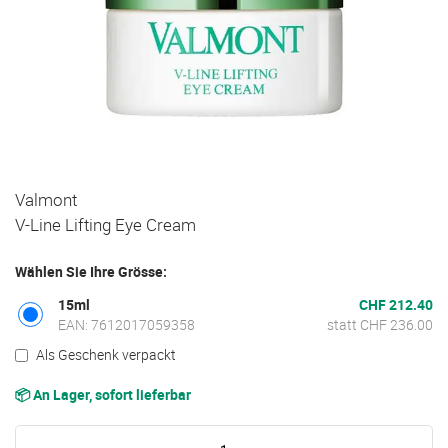
Zum
Valmont
Anfang
V-Line Lifting Eye Cream
der
Bildgalerie
Wählen Sie Ihre Grösse:
springen
15ml
CHF 212.40
EAN: 7612017059358
statt CHF 236.00
Als Geschenk verpackt
📦 An Lager, sofort lieferbar