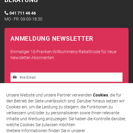
041 711 46 46
MO - FR: 09:00-18:30
ANMELDUNG NEWSLETTER
Einmaliger 10-Franken-Willkommens-Rabattcode für neue
Newsletter-Abonnenten.
Melden
Sie
sich
Abonnieren
für
Unsere Website und unsere Partner verwenden
Cookies
, die für
unseren
den Betrieb der Seite unerlässlich sind. Darüber hinaus setzen wir
Newsletter
Cookies ein, um die Leistung zu steigern, die Funktionen zu
an:
verbessern und/oder zu personalisieren sowie Ihnen relevante
Inhalte und Werbung anzuzeigen. Sie haben die Kontrolle darüber,
welche Cookies Sie zulassen möchten.
Weitere Informationen finden Sie in unserer