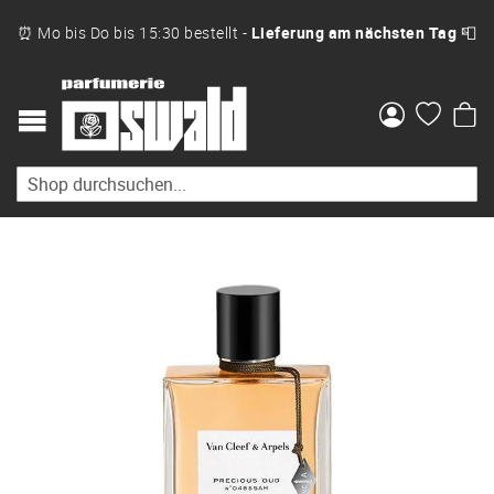
⏰ Mo bis Do bis 15:30 bestellt -
Lieferung am nächsten Tag
📮
Me
Zum
Ende
der
Bildgalerie
springen