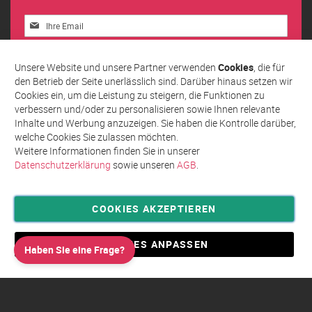
Melden
Sie
sich
Abonnieren
für
Unsere Website und unsere Partner verwenden
Cookies
, die für
unseren
den Betrieb der Seite unerlässlich sind. Darüber hinaus setzen wir
Newsletter
Cookies ein, um die Leistung zu steigern, die Funktionen zu
an:
verbessern und/oder zu personalisieren sowie Ihnen relevante
Inhalte und Werbung anzuzeigen. Sie haben die Kontrolle darüber,
welche Cookies Sie zulassen möchten.
Weitere Informationen finden Sie in unserer
Datenschutzerklärung
sowie unseren
AGB
.
COOKIES AKZEPTIEREN
Privatsphäre und Datenschutz
Allgemeine Geschäftsbedingungen AGB
COOKIES ANPASSEN
Haben Sie eine Frage?
Impressum