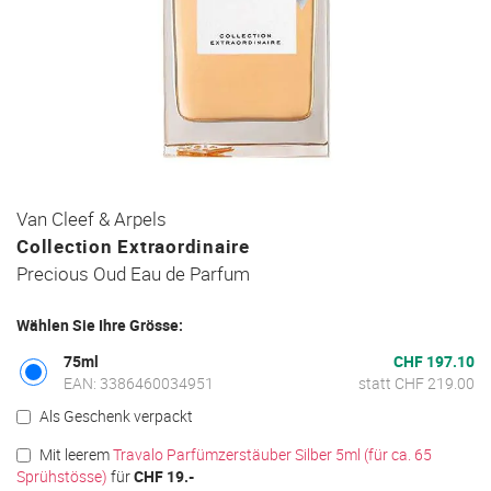
Zum
Van Cleef & Arpels
Anfang
Collection Extraordinaire
der
Precious Oud Eau de Parfum
Bildgalerie
springen
Wählen Sie Ihre Grösse:
75ml
CHF 197.10
EAN: 3386460034951
statt CHF 219.00
Als Geschenk verpackt
Mit leerem
Travalo Parfümzerstäuber Silber 5ml (für ca. 65
Sprühstösse)
für
CHF 19.-