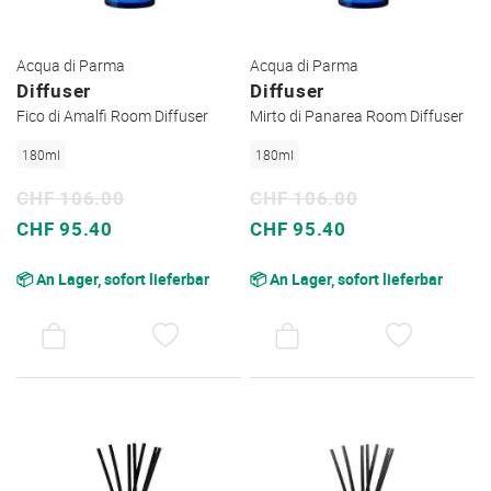
Acqua di Parma
Acqua di Parma
Diffuser
Diffuser
Fico di Amalfi Room Diffuser
Mirto di Panarea Room Diffuser
180ml
180ml
CHF 106.00
CHF 106.00
Sonderpreis
Sonderpreis
CHF 95.40
CHF 95.40
📦 An Lager, sofort lieferbar
📦 An Lager, sofort lieferbar
AUF
AUF
DEN
DEN
WUNSCHZETTEL
WUNSC