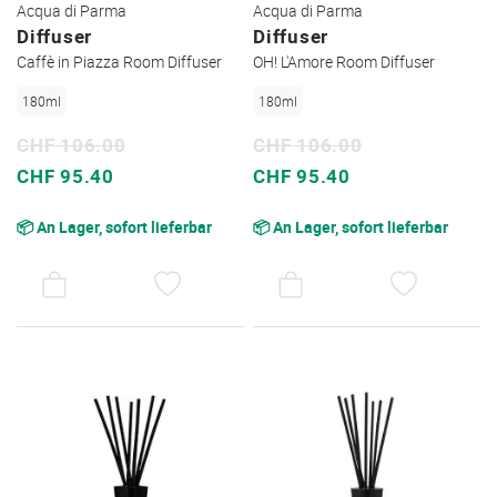
Acqua di Parma
Acqua di Parma
Diffuser
Diffuser
Caffè in Piazza Room Diffuser
OH! L'Amore Room Diffuser
180ml
180ml
CHF 106.00
CHF 106.00
Sonderpreis
Sonderpreis
CHF 95.40
CHF 95.40
📦 An Lager, sofort lieferbar
📦 An Lager, sofort lieferbar
AUF
AUF
DEN
DEN
WUNSCHZETTEL
WUNSC