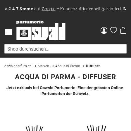
⭐ Ø
4.7 Sterne
auf
Google
– Kundenzufriedenheit garantiert 📝
Me
oswaldparfum.ch
Marken
Acqua di Parma
Diffuser
ACQUA DI PARMA - DIFFUSER
Jetzt exklusiv bei Oswald Parfumerie. Eine der grössten Online-
Parfumerien der Schweiz.