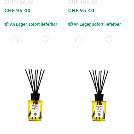
CHF 106.00
CHF 106.00
Sonderpreis
Sonderpreis
CHF 95.40
CHF 95.40
📦 An Lager, sofort lieferbar
📦 An Lager, sofort lieferbar
AUF
AUF
DEN
DEN
WUNSCHZETTEL
WUNSC