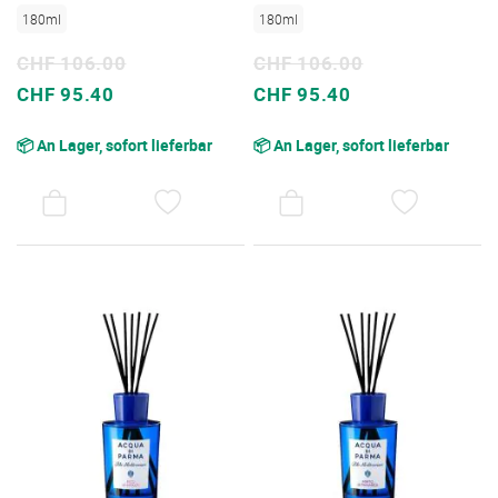
180ml
180ml
CHF 106.00
CHF 106.00
Sonderpreis
Sonderpreis
CHF 95.40
CHF 95.40
📦 An Lager, sofort lieferbar
📦 An Lager, sofort lieferbar
AUF
AUF
DEN
DEN
WUNSCHZETTEL
WUNSC