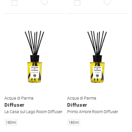
DEN
DEN
WUNSCHZETTEL
WUNSC
Acqua di Parma
Acqua di Parma
Diffuser
Diffuser
La Casa sul Lago Room Diffuser
Primo Amore Room Diffuser
180ml
180ml