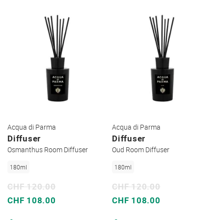
Acqua di Parma
Acqua di Parma
Diffuser
Diffuser
Osmanthus Room Diffuser
Oud Room Diffuser
180ml
180ml
CHF 120.00
CHF 120.00
Sonderpreis
Sonderpreis
CHF 108.00
CHF 108.00