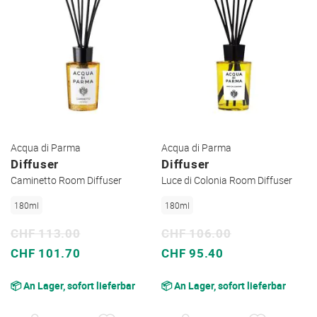
Acqua di Parma
Acqua di Parma
Diffuser
Diffuser
Caminetto Room Diffuser
Luce di Colonia Room Diffuser
180ml
180ml
CHF 113.00
CHF 106.00
Sonderpreis
Sonderpreis
CHF 101.70
CHF 95.40
📦 An Lager, sofort lieferbar
📦 An Lager, sofort lieferbar
AUF
AUF