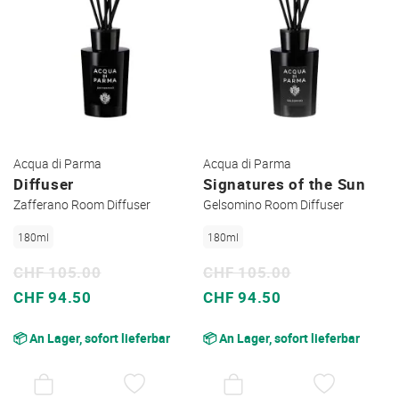
Acqua di Parma
Acqua di Parma
Diffuser
Signatures of the Sun
Zafferano Room Diffuser
Gelsomino Room Diffuser
180ml
180ml
CHF 105.00
CHF 105.00
Sonderpreis
Sonderpreis
CHF 94.50
CHF 94.50
📦 An Lager, sofort lieferbar
📦 An Lager, sofort lieferbar
AUF
AUF
DEN
DEN