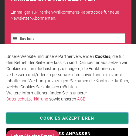
Einmaliger 10-Franken-Willkommens-Rabattcode für neue
Newsletter-Abonnenten.
Melden
Sie
sich
Abonnieren
für
Unsere Website und unsere Partner verwenden
Cookies
, die für
unseren
den Betrieb der Seite unerlässlich sind. Darüber hinaus setzen wir
Newsletter
Cookies ein, um die Leistung zu steigern, die Funktionen zu
an:
verbessern und/oder zu personalisieren sowie Ihnen relevante
Inhalte und Werbung anzuzeigen. Sie haben die Kontrolle darüber,
welche Cookies Sie zulassen möchten.
Weitere Informationen finden Sie in unserer
Datenschutzerklärung
sowie unseren
AGB
.
COOKIES AKZEPTIEREN
Privatsphäre und Datenschutz
Allgemeine Geschäftsbedingungen AGB
COOKIES ANPASSEN
Haben Sie eine Frage?