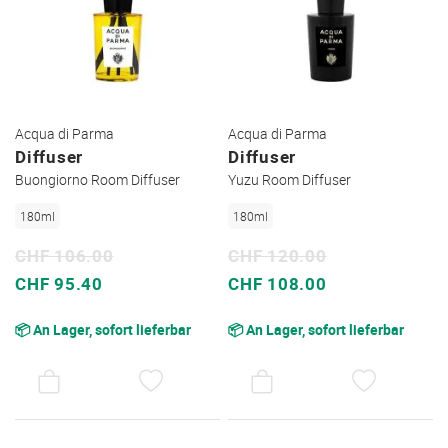
Acqua di Parma
Acqua di Parma
Diffuser
Diffuser
Buongiorno Room Diffuser
Yuzu Room Diffuser
180ml
180ml
CHF 106.00
CHF 120.00
Sonderpreis
Sonderpreis
CHF 95.40
CHF 108.00
📦 An Lager, sofort lieferbar
📦 An Lager, sofort lieferbar
AUF
AUF
DEN
DEN
WUNSCHZETTEL
WUNSC