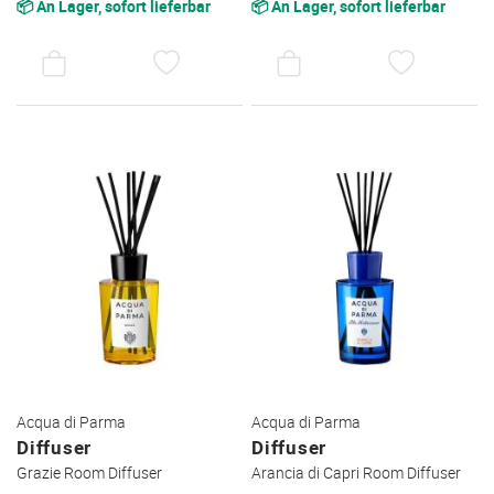
📦 An Lager, sofort lieferbar
📦 An Lager, sofort lieferbar
AUF
AUF
DEN
DEN
WUNSCHZETTEL
WUNSC
Acqua di Parma
Acqua di Parma
Diffuser
Diffuser
Grazie Room Diffuser
Arancia di Capri Room Diffuser