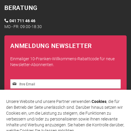
BERATUNG
041 711 46 46
MO - FR: 09:00-18:30
ANMELDUNG NEWSLETTER
Einmaliger 10-Franken-Willkommens-Rabattcode für neue
Newsletter-Abonnenten.
Melden
Sie
sich
Abonnieren
für
Unsere Website und unsere Partner verwenden
Cookies
, die für
unseren
den Betrieb der Seite unerlässlich sind. Darüber hinaus setzen wir
Newsletter
Cookies ein, um die Leistung zu steigern, die Funktionen zu
an:
verbessern und/oder zu personalisieren sowie Ihnen relevante
Inhalte und Werbung anzuzeigen. Sie haben die Kontrolle darüber,
welche Cookies Sie zulassen möchten.