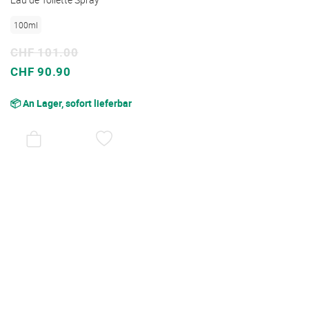
100ml
CHF 101.00
Sonderpreis
CHF 90.90
📦 An Lager, sofort lieferbar
AUF
DEN
WUNSCHZETTEL