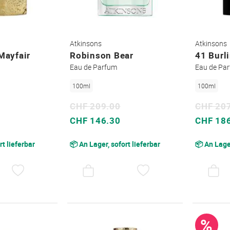
Atkinsons
Atkinsons
 Mayfair
Robinson Bear
41 Burl
Eau de Parfum
Eau de Pa
100ml
100ml
CHF 209.00
CHF 20
Sonderpreis
Sonderpreis
CHF 146.30
CHF 18
rt lieferbar
📦 An Lager, sofort lieferbar
📦 An Lager
AUF
AUF
DEN
DEN
WUNSCHZETTEL
WUNSCHZETTEL
%