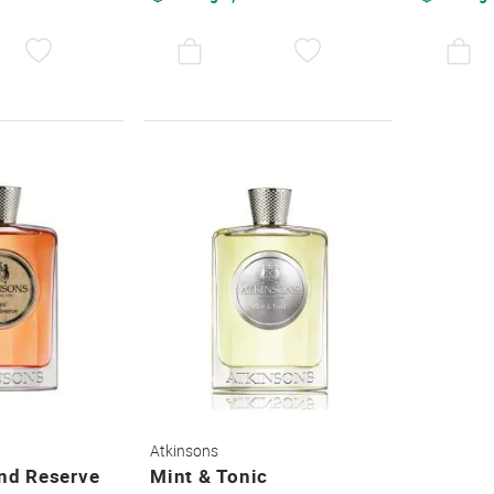
AUF
AUF
DEN
DEN
WUNSCHZETTEL
WUNSCHZETTEL
Atkinsons
and Reserve
Mint & Tonic