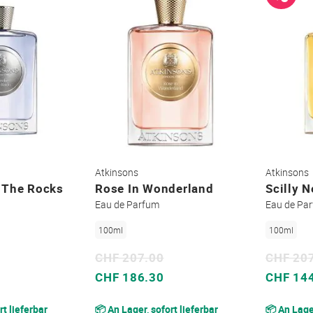
Atkinsons
Atkinsons
 The Rocks
Rose In Wonderland
Scilly N
Eau de Parfum
Eau de Pa
100ml
100ml
CHF 207.00
CHF 20
Sonderpreis
Sonderpreis
CHF 186.30
CHF 14
rt lieferbar
📦 An Lager, sofort lieferbar
📦 An Lager