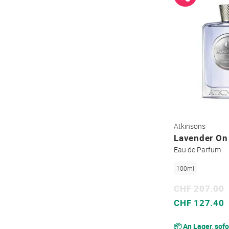
Atkinsons
Lavender On
Eau de Parfum
100ml
CHF 207.00
Sonderpreis
CHF 127.40
📦 An Lager, sofo