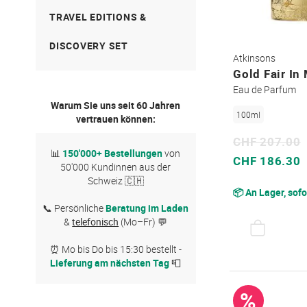
TRAVEL EDITIONS &
DISCOVERY SET
Atkinsons
Gold Fair In
Eau de Parfum
Warum Sie uns seit 60 Jahren
100ml
vertrauen können:
CHF 207.00
📊
150'000+ Bestellungen
von
Sonderpreis
CHF 186.30
50'000 Kundinnen aus der
Schweiz 🇨🇭
📦 An Lager, sofo
📞 Persönliche
Beratung im Laden
&
telefonisch
(Mo–Fr) 💬
⏰ Mo bis Do bis 15:30 bestellt -
Lieferung am nächsten Tag
📮
%