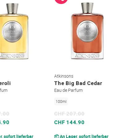
Atkinsons
eroli
The Big Bad Cedar
rfum
Eau de Parfum
100ml
7.00
CHF 207.00
Sonderpreis
4.90
CHF 144.90
, sofort lieferbar
📦 An Lager, sofort lieferbar