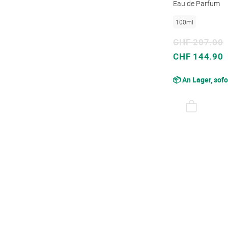
Eau de Parfum
100ml
CHF 207.00
Sonderpreis
CHF 144.90
📦 An Lager, sofo