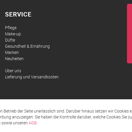
SERVICE
Pflege
Make-up
Düfte
Gesundheit & Ernährung
Marken
Neuheiten
Über uns
Lieferung und Versandkosten
den Betrieb der Seite unerlässlich sind. Darüber hinaus setzen wir Cookies 
rbung anzuzeigen. Sie haben die Kontrolle darüber, welche Cookies Sie 
g
sowie unseren
AGB
.