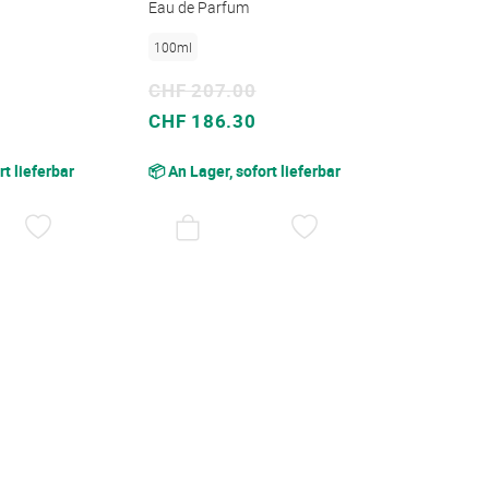
Eau de Parfum
100ml
CHF 207.00
Sonderpreis
CHF 186.30
rt lieferbar
📦 An Lager, sofort lieferbar
AUF
AUF
DEN
DEN
WUNSCHZETTEL
WUNSCHZETTEL