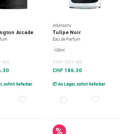
Atkinsons
ington Arcade
Tulipe Noir
rfum
Eau de Parfum
100ml
7.00
CHF 207.00
Sonderpreis
6.30
CHF 186.30
, sofort lieferbar
📦 An Lager, sofort lieferbar
AUF
AUF
DEN
DEN
WUNSCHZETTEL
WUNSCHZET
%